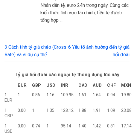
Nhân dân tệ, euro 24h trong ngày. Cùng các
kiến thức lĩnh vực tài chính, tiền tệ được
tổng hợp ...
3 Cách tính tỷ giá chéo (Cross
6 Yếu tố ảnh hưởng đến tỷ giá
Rate) và ví dụ cụ thể
hối đoái
Tỷ giá hối đoái các ngoại tệ thông dụng lúc này
EUR
GBP
USD
INR
CAD
AUD
CHF
MXN
1
1
0.86
1.16
109.95
1.61
1.64
0.94
19.80
EUR
1
0.00
1
1.35
128.12
1.88
1.91
1.09
23.08
GBP
1
0.00
0.74
1
95.14
1.40
1.42
0.81
17.14
USD