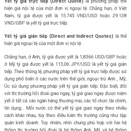
Yết tỷ giá trực tiếp (Direct Quote)
là phương pháp thể
hiện giá nội tệ của một đơn vị ngoại tệ. Chẳng hạn, ở Việt
Nam, tỷ giá được yết là 15.745 VND/USD hoặc 29.138
VND/GBP là yết tỷ giá trực tiếp.
Yết tỷ giá gián tiếp (Direct and Indirect Quotes)
là thể
hiện giá ngoại tệ của một đơn vị nội tệ.
Chẳng hạn, ở Anh, tỷ giá được yết là 1,8366 USD/GBP hoăc
ở Mỹ tỷ giá được yết là 113,06 JPY/USD là yết tỷ giá gián
tiếp. Theo thông lệ, phương pháp yết tỷ giá trực tiếp được sử
dụng phổ biến ở các nước trên thế giới, ngoại trừ Anh , Mỹ,
Úc sử dụng phương pháp yết tỷ giá gián tiếp. Đặc biệt, đối
với thị trường hối đoái giao ngay, tỷ giá giao ngay được niệm
yết ở tất cả các ngân hàng thương mai, các tổ chức tài chính,
tín dụng… Mỗi nước có thể yết tỷ giá giao ngay theo nhiều
cách khác nhau, tùy theo điều kiện thị trường cũng như tập
quán kinh doanh. Tuy nhiên, nhìn chung phù hợp với hai hệ
thống thị trường hối đoái là hệ thống Anh, Mỹ và hệ thống