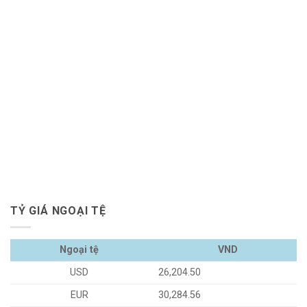
TỶ GIÁ NGOẠI TỆ
Ngoại tệ
VND
USD
26,204.50
EUR
30,284.56