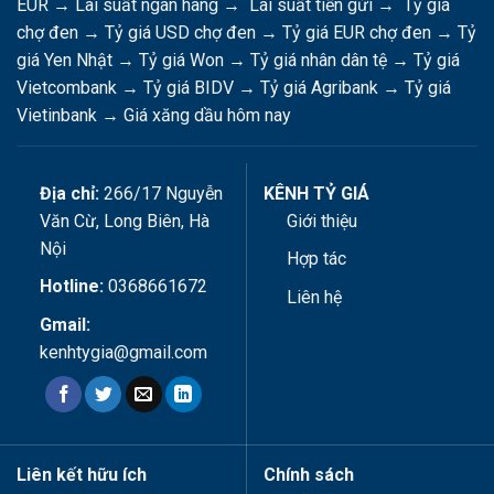
EUR
→
Lãi suất ngân hàng
→
Lãi suất tiền gửi
→
Tỷ giá
chợ đen
→
Tỷ giá USD chợ đen
→
Tỷ giá EUR chợ đen
→
Tỷ
giá Yen Nhật
→
Tỷ giá Won
→
Tỷ giá nhân dân tệ
→
Tỷ giá
Vietcombank
→
Tỷ giá BIDV
→
Tỷ giá Agribank
→
Tỷ giá
Vietinbank
→
Giá xăng dầu hôm nay
Địa chỉ:
266/17 Nguyễn
KÊNH TỶ GIÁ
Văn Cừ, Long Biên, Hà
Giới thiệu
Nội
Hợp tác
Hotline:
0368661672
Liên hệ
Gmail:
kenhtygia@gmail.com
Liên kết hữu ích
Chính sách