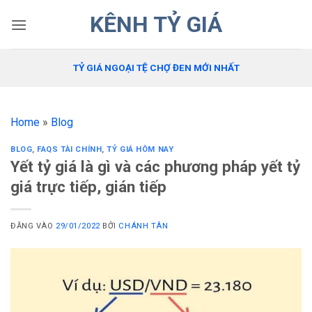
Bỏ
KÊNH TỶ GIÁ
qua
nội
dung
TỶ GIÁ NGOẠI TỆ CHỢ ĐEN MỚI NHẤT
Home
»
Blog
BLOG
,
FAQS TÀI CHÍNH
,
TỶ GIÁ HÔM NAY
Yết tỷ giá là gì và các phương pháp yết tỷ
giá trực tiếp, gián tiếp
ĐĂNG VÀO
29/01/2022
BỞI
CHÁNH TÂN