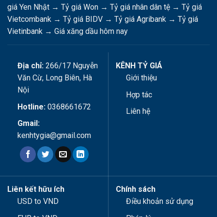
giá Yen Nhật
→
Tỷ giá Won
→
Tỷ giá nhân dân tệ
→
Tỷ giá
Vietcombank
→
Tỷ giá BIDV
→
Tỷ giá Agribank
→
Tỷ giá
Vietinbank
→
Giá xăng dầu hôm nay
Địa chỉ:
266/17 Nguyễn
KÊNH TỶ GIÁ
Văn Cừ, Long Biên, Hà
Giới thiệu
Nội
Hợp tác
Hotline:
0368661672
Liên hệ
Gmail:
kenhtygia@gmail.com
Liên kết hữu ích
Chính sách
USD to VND
Điều khoản sử dụng