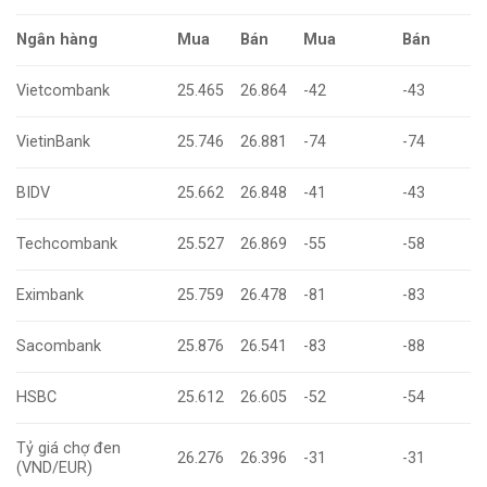
Ngân hàng
Mua
Bán
Mua
Bán
Vietcombank
25.465
26.864
-42
-43
VietinBank
25.746
26.881
-74
-74
BIDV
25.662
26.848
-41
-43
Techcombank
25.527
26.869
-55
-58
Eximbank
25.759
26.478
-81
-83
Sacombank
25.876
26.541
-83
-88
HSBC
25.612
26.605
-52
-54
Tỷ giá chợ đen
26.276
26.396
-31
-31
(VND/EUR)