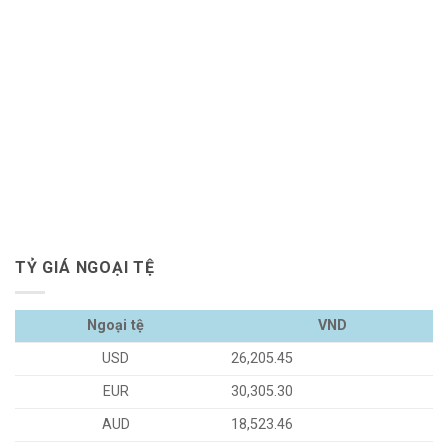
TỶ GIÁ NGOẠI TỆ
Ngoại tệ
VND
USD
26,205.45
EUR
30,305.30
AUD
18,523.46