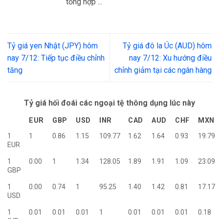
tổng hợp ...
Tỷ giá yen Nhật (JPY) hôm
Tỷ giá đô la Úc (AUD) hôm
nay 7/12: Tiếp tục điều chỉnh
nay 7/12: Xu hướng điều
tăng
chỉnh giảm tại các ngân hàng
Tỷ giá hối đoái các ngoại tệ thông dụng lúc này
EUR
GBP
USD
INR
CAD
AUD
CHF
MXN
1
1
0.86
1.15
109.77
1.62
1.64
0.93
19.79
EUR
1
0.00
1
1.34
128.05
1.89
1.91
1.09
23.09
GBP
1
0.00
0.74
1
95.25
1.40
1.42
0.81
17.17
USD
1
0.01
0.01
0.01
1
0.01
0.01
0.01
0.18