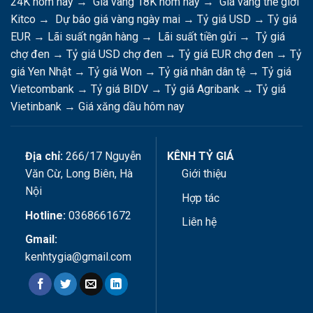
24K hôm nay
→
Giá vàng 18K hôm nay
→
Giá vàng thế giới
Kitco
→
Dự báo giá vàng ngày mai
→
Tỷ giá USD
→
Tỷ giá
EUR
→
Lãi suất ngân hàng
→
Lãi suất tiền gửi
→
Tỷ giá
chợ đen
→
Tỷ giá USD chợ đen
→
Tỷ giá EUR chợ đen
→
Tỷ
giá Yen Nhật
→
Tỷ giá Won
→
Tỷ giá nhân dân tệ
→
Tỷ giá
Vietcombank
→
Tỷ giá BIDV
→
Tỷ giá Agribank
→
Tỷ giá
Vietinbank
→
Giá xăng dầu hôm nay
Địa chỉ:
266/17 Nguyễn
KÊNH TỶ GIÁ
Văn Cừ, Long Biên, Hà
Giới thiệu
Nội
Hợp tác
Hotline:
0368661672
Liên hệ
Gmail:
kenhtygia@gmail.com