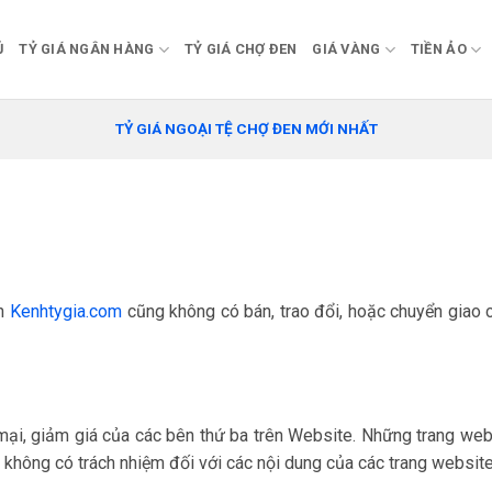
Ủ
TỶ GIÁ NGÂN HÀNG
TỶ GIÁ CHỢ ĐEN
GIÁ VÀNG
TIỀN ẢO
TỶ GIÁ NGOẠI TỆ CHỢ ĐEN MỚI NHẤT
ên
Kenhtygia.com
cũng không có bán, trao đổi, hoặc chuyển giao c
mại, giảm giá của các bên thứ ba trên Website. Những trang we
 không có trách nhiệm đối với các nội dung của các trang website