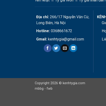
Yen Nhật
→
Tỷ giá Won
→
Tỷ giá nhân dân 
Địa chỉ:
266/17 Nguyễn Văn Cừ,
KÊNH
Long Biên, Hà Nội
Gi
Hotline:
0368661672
Hợ
Gmail:
kenhtygia@gmail.com
Li
Copyright 2026 © kenhtygia.com
mbbg
-
fwb