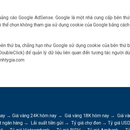
Quảng cáo Google AdSense. Google là một nhà cung cấp bên thứ
ó thể chọn không tham gia sử dụng cookie của Google bằng cách 
bên thứ ba, chẳng hạn như Google sử dụng cookie của bên thứ ba
DoubleClick) để quản lý dữ liệu liên quan đến tương tác người dù
enhtygia.com
nay
→
Giá vàng 24K hôm nay
→
Giá vàng 18K hôm nay
→
Giá và
t ngân hàng
→
Lãi suất tiền gửi
→
Tỷ giá chợ đen
→
Tỷ giá US