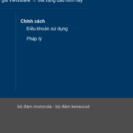
 giá Vietinbank
→
Giá xăng dầu hôm nay
Chính sách
Điều khoản sử dụng
Pháp lý
bộ đàm motorola
-
bộ đàm kenwood