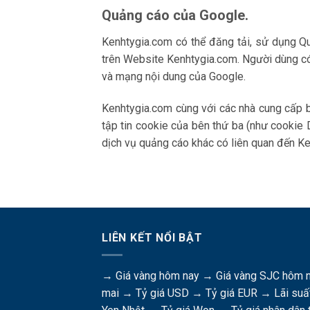
Quảng cáo của Google.
Kenhtygia.com có thể đăng tải, sử dụng 
trên Website Kenhtygia.com. Người dùng c
và mạng nội dung của Google.
Kenhtygia.com cùng với các nhà cung cấp 
tập tin cookie của bên thứ ba (như cookie 
dịch vụ quảng cáo khác có liên quan đến K
LIÊN KẾT NỔI BẬT
→
Giá vàng hôm nay
→
Giá vàng SJC hôm 
mai
→
Tỷ giá USD
→
Tỷ giá EUR
→
Lãi suấ