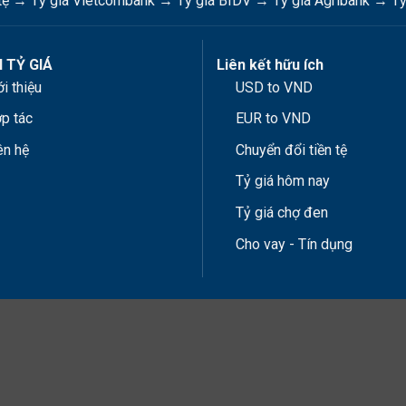
tệ
→
Tỷ giá Vietcombank
→
Tỷ giá BIDV
→
Tỷ giá Agribank
→
Tỷ
 TỶ GIÁ
Liên kết hữu ích
ới thiệu
USD to VND
p tác
EUR to VND
ên hệ
Chuyển đổi tiền tệ
Tỷ giá hôm nay
Tỷ giá chợ đen
Cho vay - Tín dụng