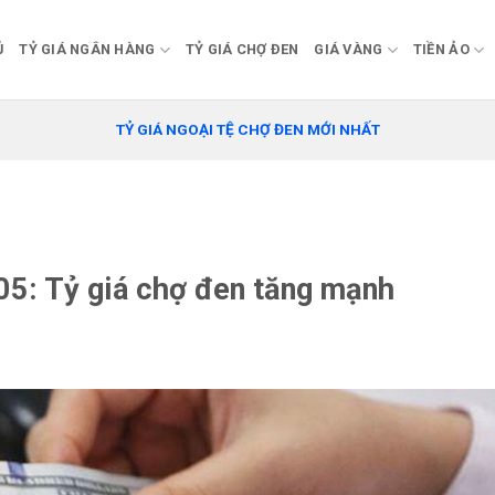
Ủ
TỶ GIÁ NGÂN HÀNG
TỶ GIÁ CHỢ ĐEN
GIÁ VÀNG
TIỀN ẢO
TỶ GIÁ NGOẠI TỆ CHỢ ĐEN MỚI NHẤT
05: Tỷ giá chợ đen tăng mạnh