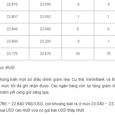
22.810
23.090
-5
-5
22.807
23.092
-1
1
22.840
23.040
0
0
22.800
23.200
-3
-1
23.770
23.870
50
70
lúc 9h30
ứng kiến một số điều chỉnh giảm nhẹ. Cụ thể, VietinBank và 
à mức tối đa ghi nhận được. Các ngân hàng còn lại tăng giảm c
niêm yết cùng giờ sáng qua.
.780 – 22.840 VND/USD, còn khoảng bán ra ở mức 23.040 – 23
ua USD cao nhất vừa có giá bán USD thấp nhất.