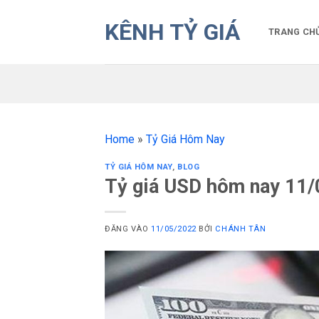
Bỏ
KÊNH TỶ GIÁ
qua
TRANG CH
nội
dung
Home
»
Tỷ Giá Hôm Nay
TỶ GIÁ HÔM NAY
,
BLOG
Tỷ giá USD hôm nay 11/
ĐĂNG VÀO
11/05/2022
BỞI
CHÁNH TÂN