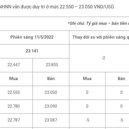
h NHNN vẫn được duy trì ở mức 22.550 – 23.050 VND/USD.
*Ghi chú: Tỷ giá mua – bán tiền
Phiên sáng 11/5/2022
Thay đổi so với phiên sáng 
23.141
-2
22.447
23.835
Mua
Bán
Mua
Bán
22.550
23.050
0
0
22.780
23.090
0
0
22.787
23.087
-5
-5