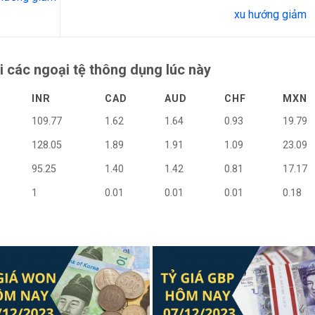
xu hướng giảm
i các ngoại tệ thông dụng lúc này
INR
CAD
AUD
CHF
MXN
109.77
1.62
1.64
0.93
19.79
128.05
1.89
1.91
1.09
23.09
95.25
1.40
1.42
0.81
17.17
1
0.01
0.01
0.01
0.18