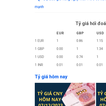
mạnh
Tỷ giá hối đoá
EUR
GBP
USD
1 EUR
1
0.86
1.15
1 GBP
0.00
1
1.34
1 USD
0.00
0.74
1
1 INR
0.01
0.01
0.01
Tỷ giá hôm nay