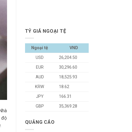
TỶ GIÁ NGOẠI TỆ
Ngoại tệ
VND
USD
26,204.50
EUR
30,296.60
AUD
18,525.93
KRW
18.62
JPY
166.31
GBP
35,369.28
 Nhà
 độ
QUẢNG CÁO
.