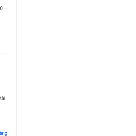
70 –
ỷ
tài
hàng