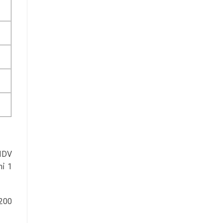
BIDV
hỉ 1
.200