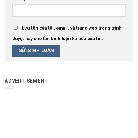
Lưu tên của tôi, email, và trang web trong trình
duyệt này cho lần bình luận kế tiếp của tôi.
ADVERTISEMENT