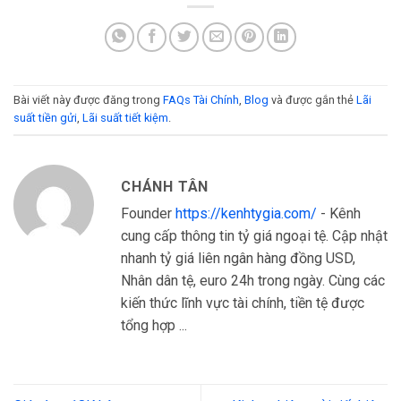
Bài viết này được đăng trong
FAQs Tài Chính
,
Blog
và được gắn thẻ
Lãi
suất tiền gửi
,
Lãi suất tiết kiệm
.
CHÁNH TÂN
Founder
https://kenhtygia.com/
- Kênh
cung cấp thông tin tỷ giá ngoại tệ. Cập nhật
nhanh tỷ giá liên ngân hàng đồng USD,
Nhân dân tệ, euro 24h trong ngày. Cùng các
kiến thức lĩnh vực tài chính, tiền tệ được
tổng hợp ...