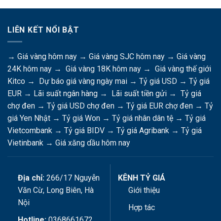
LIÊN KẾT NỔI BẬT
→
Giá vàng hôm nay
→
Giá vàng SJC hôm nay
→
Giá vàng
24K hôm nay
→
Giá vàng 18K hôm nay
→
Giá vàng thế giới
Kitco
→
Dự báo giá vàng ngày mai
→
Tỷ giá USD
→
Tỷ giá
EUR
→
Lãi suất ngân hàng
→
Lãi suất tiền gửi
→
Tỷ giá
chợ đen
→
Tỷ giá USD chợ đen
→
Tỷ giá EUR chợ đen
→
Tỷ
giá Yen Nhật
→
Tỷ giá Won
→
Tỷ giá nhân dân tệ
→
Tỷ giá
Vietcombank
→
Tỷ giá BIDV
→
Tỷ giá Agribank
→
Tỷ giá
Vietinbank
→
Giá xăng dầu hôm nay
Địa chỉ:
266/17 Nguyễn
KÊNH TỶ GIÁ
Văn Cừ, Long Biên, Hà
Giới thiệu
Nội
Hợp tác
Hotline:
0368661672