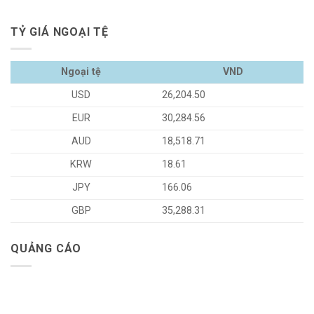
TỶ GIÁ NGOẠI TỆ
Ngoại tệ
VND
USD
26,204.50
EUR
30,284.56
AUD
18,518.71
KRW
18.61
JPY
166.06
GBP
35,288.31
QUẢNG CÁO