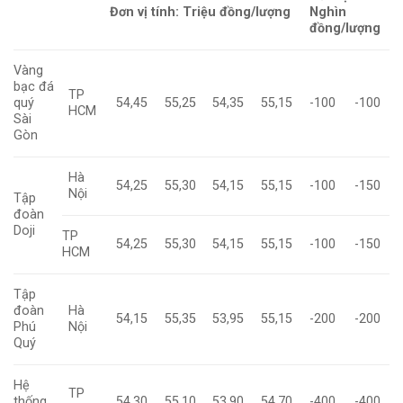
Đơn vị tính: Triệu đồng/lượng
Nghìn
đồng/lượng
Vàng
bạc đá
TP
quý
54,45
55,25
54,35
55,15
-100
-100
HCM
Sài
Gòn
Hà
54,25
55,30
54,15
55,15
-100
-150
Nội
Tập
đoàn
Doji
TP
54,25
55,30
54,15
55,15
-100
-150
HCM
Tập
đoàn
Hà
54,15
55,35
53,95
55,15
-200
-200
Phú
Nội
Quý
Hệ
TP
thống
54,30
55,10
53,90
54,70
-400
-400