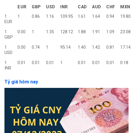
EUR
GBP
USD
INR
CAD
AUD
CHF
MXN
1
1
0.86
1.16
109.95
1.61
1.64
0.94
19.80
EUR
1
0.00
1
1.35
128.12
1.88
1.91
1.09
23.08
GBP
1
0.00
0.74
1
95.14
1.40
1.42
0.81
17.14
USD
1
0.01
0.01
0.01
1
0.01
0.01
0.01
0.18
INR
Tỷ giá hôm nay