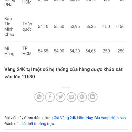
HCM
PNJ
Bảo
Tín
Toàn
54,10
55,50
53,95
55,35
-150
-150
Minh
quốc
Châu
Mi
TP
54,55
54,90
54,30
54,65
-250
-250
Hồng
HCM
Vàng 24K tại một số hệ thống cửa hàng được khảo sát
vào lúc 11h30
Bài viết này được đăng trong
Giá Vàng 24K Hôm Nay
,
Giá Vàng Hôm Nay
.
Đánh dấu
liên kết thường trực
.