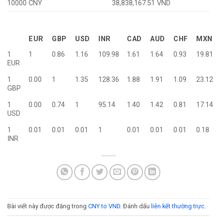
10000 CNY
38,838,167.51 VND
EUR
GBP
USD
INR
CAD
AUD
CHF
MXN
1
1
0.86
1.16
109.98
1.61
1.64
0.93
19.81
EUR
1
0.00
1
1.35
128.36
1.88
1.91
1.09
23.12
GBP
1
0.00
0.74
1
95.14
1.40
1.42
0.81
17.14
USD
1
0.01
0.01
0.01
1
0.01
0.01
0.01
0.18
INR
Bài viết này được đăng trong
CNY to VND
. Đánh dấu
liên kết thường trực
.