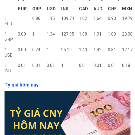
EUR
GBP
USD
INR
CAD
AUD
CHF
MXN
1
1
0.86
1.15
109.74
1.62
1.64
0.93
19.79
EUR
1
0.00
1
1.34
127.95
1.88
1.91
1.09
23.08
GBP
1
0.00
0.74
1
95.19
1.40
1.42
0.81
17.17
USD
1
0.01
0.01
0.01
1
0.01
0.01
0.01
0.18
INR
Tỷ giá hôm nay