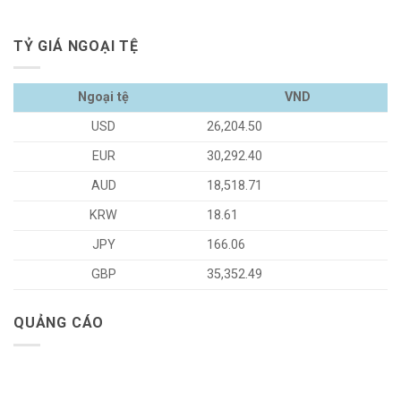
TỶ GIÁ NGOẠI TỆ
Ngoại tệ
VND
USD
26,204.50
EUR
30,292.40
AUD
18,518.71
KRW
18.61
JPY
166.06
GBP
35,352.49
QUẢNG CÁO