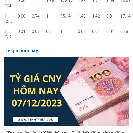
1
0.00
1
1.35
128.12
1.88
1.91
1.09
23.08
GBP
1
0.00
0.74
1
95.14
1.40
1.42
0.81
17.14
USD
1
0.01
0.01
0.01
1
0.01
0.01
0.01
0.18
INR
Tỷ giá hôm nay
Tỷ giá nhân dân tệ (CNY) hôm nay 7/12: Biến động không đồng