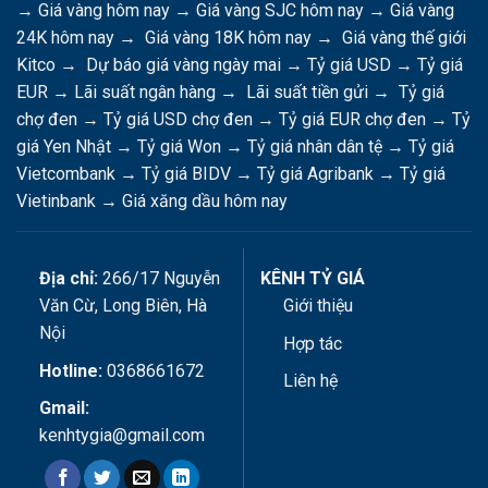
→
Giá vàng hôm nay
→
Giá vàng SJC hôm nay
→
Giá vàng
24K hôm nay
→
Giá vàng 18K hôm nay
→
Giá vàng thế giới
Kitco
→
Dự báo giá vàng ngày mai
→
Tỷ giá USD
→
Tỷ giá
EUR
→
Lãi suất ngân hàng
→
Lãi suất tiền gửi
→
Tỷ giá
chợ đen
→
Tỷ giá USD chợ đen
→
Tỷ giá EUR chợ đen
→
Tỷ
giá Yen Nhật
→
Tỷ giá Won
→
Tỷ giá nhân dân tệ
→
Tỷ giá
Vietcombank
→
Tỷ giá BIDV
→
Tỷ giá Agribank
→
Tỷ giá
Vietinbank
→
Giá xăng dầu hôm nay
Địa chỉ:
266/17 Nguyễn
KÊNH TỶ GIÁ
Văn Cừ, Long Biên, Hà
Giới thiệu
Nội
Hợp tác
Hotline:
0368661672
Liên hệ
Gmail:
kenhtygia@gmail.com