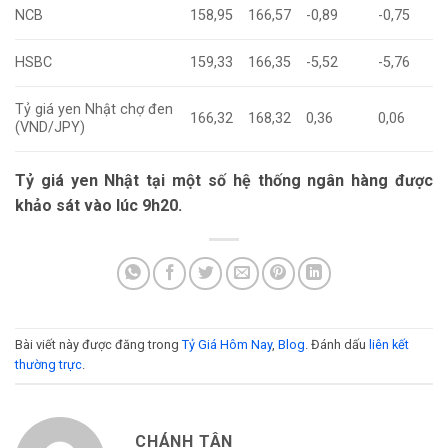
NCB
158,95
166,57
-0,89
-0,75
HSBC
159,33
166,35
-5,52
-5,76
Tỷ giá yen Nhật chợ đen
166,32
168,32
0,36
0,06
(VND/JPY)
Tỷ giá
yen Nhật tại một số hệ thống ngân hàng được
khảo sát vào lúc 9h20.
Bài viết này được đăng trong
Tỷ Giá Hôm Nay
,
Blog
. Đánh dấu
liên kết
thường trực
.
CHÁNH TÂN