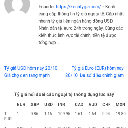
Founder
https://kenhtygia.com/
- Kênh
cung cấp thông tin tỷ giá ngoại tệ. Cập nhật
nhanh tỷ giá liên ngân hàng đồng USD,
Nhân dân tệ, euro 24h trong ngày. Cùng các
kiến thức lĩnh vực tài chính, tiền tệ được
tổng hợp ...
Tỷ giá USD hôm nay 20/10:
Tỷ giá Euro (EUR) hôm nay
Giá chợ đen tăng mạnh
20/10: Đa số điều chỉnh giảm
Tỷ giá hối đoái các ngoại tệ thông dụng lúc này
EUR
GBP
USD
INR
CAD
AUD
CHF
MXN
1
1
0.86
1.16
109.95
1.61
1.64
0.94
19.80
EUR