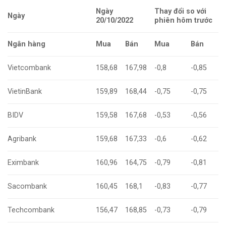
Ngày
Thay đổi so với
Ngày
20/10/2022
phiên hôm trước
Ngân hàng
Mua
Bán
Mua
Bán
Vietcombank
158,68
167,98
-0,8
-0,85
VietinBank
159,89
168,44
-0,75
-0,75
BIDV
159,58
167,68
-0,53
-0,56
Agribank
159,68
167,33
-0,6
-0,62
Eximbank
160,96
164,75
-0,79
-0,81
Sacombank
160,45
168,1
-0,83
-0,77
Techcombank
156,47
168,85
-0,73
-0,79