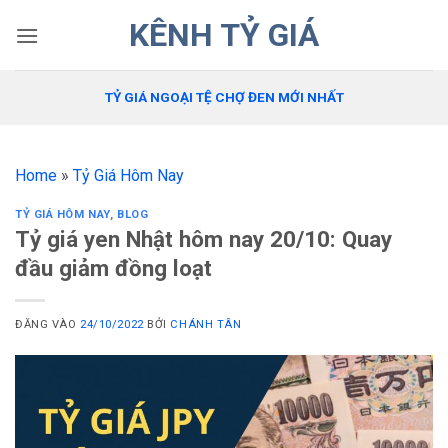
Bỏ
KÊNH TỶ GIÁ
qua
nội
dung
TỶ GIÁ NGOẠI TỆ CHỢ ĐEN MỚI NHẤT
Home
»
Tỷ Giá Hôm Nay
TỶ GIÁ HÔM NAY
,
BLOG
Tỷ giá yen Nhật hôm nay 20/10: Quay
đầu giảm đồng loạt
ĐĂNG VÀO
24/10/2022
BỞI
CHÁNH TÂN