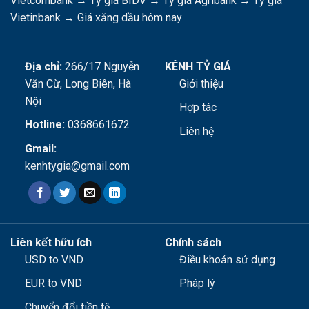
Vietcombank
→
Tỷ giá BIDV
→
Tỷ giá Agribank
→
Tỷ giá
Vietinbank
→
Giá xăng dầu hôm nay
Địa chỉ:
266/17 Nguyễn
KÊNH TỶ GIÁ
Văn Cừ, Long Biên, Hà
Giới thiệu
Nội
Hợp tác
Hotline:
0368661672
Liên hệ
Gmail:
kenhtygia@gmail.com
Liên kết hữu ích
Chính sách
USD to VND
Điều khoản sử dụng
EUR to VND
Pháp lý
Chuyển đổi tiền tệ