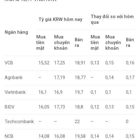
Thay đổi so với hôm
Tỷ giá KRW hôm nay
qua
Ngân hàng
Mua
Mua
Mua
Mua
Bán
Bán
tiền
chuyển
tiền
chuyển
ra
ra
mặt
khoản
mặt
khoản
VCB
15,52
17,25
18,91
0,13
0,15
0,16
Agribank
–
17,19
18,77
–
0,14
0,17
Vietinbank
16,1
16,9
19,7
0,1
0,1
0,1
BIDV
16,05
17,73
18,8
0,12
0,13
0,15
Techcombank
–
–
22
–
–
0
NCB
14,08
16,08
19,58
0,14
0,14
0,15