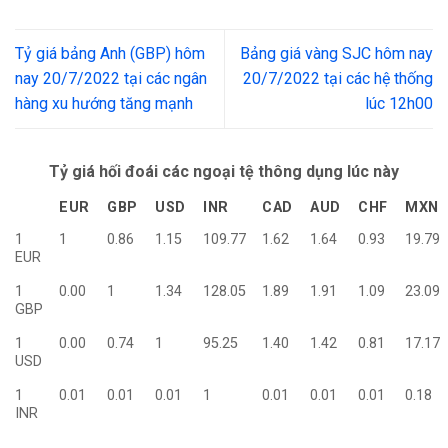
Tỷ giá bảng Anh (GBP) hôm
Bảng giá vàng SJC hôm nay
nay 20/7/2022 tại các ngân
20/7/2022 tại các hệ thống
hàng xu hướng tăng mạnh
lúc 12h00
Tỷ giá hối đoái các ngoại tệ thông dụng lúc này
EUR
GBP
USD
INR
CAD
AUD
CHF
MXN
1
1
0.86
1.15
109.77
1.62
1.64
0.93
19.79
EUR
1
0.00
1
1.34
128.05
1.89
1.91
1.09
23.09
GBP
1
0.00
0.74
1
95.25
1.40
1.42
0.81
17.17
USD
1
0.01
0.01
0.01
1
0.01
0.01
0.01
0.18
INR