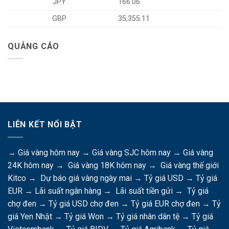
JPY
166.06
GBP
35,355.11
QUẢNG CÁO
LIÊN KẾT NỔI BẬT
→
Giá vàng hôm nay
→
Giá vàng SJC hôm nay
→
Giá vàng
24K hôm nay
→
Giá vàng 18K hôm nay
→
Giá vàng thế giới
Kitco
→
Dự báo giá vàng ngày mai
→
Tỷ giá USD
→
Tỷ giá
EUR
→
Lãi suất ngân hàng
→
Lãi suất tiền gửi
→
Tỷ giá
chợ đen
→
Tỷ giá USD chợ đen
→
Tỷ giá EUR chợ đen
→
Tỷ
giá Yen Nhật
→
Tỷ giá Won
→
Tỷ giá nhân dân tệ
→
Tỷ giá