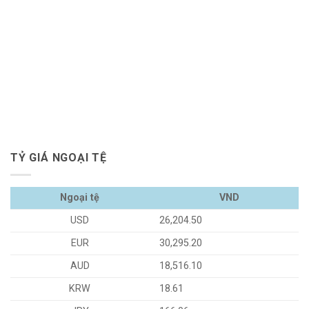
TỶ GIÁ NGOẠI TỆ
Ngoại tệ
VND
USD
26,204.50
EUR
30,295.20
AUD
18,516.10
KRW
18.61