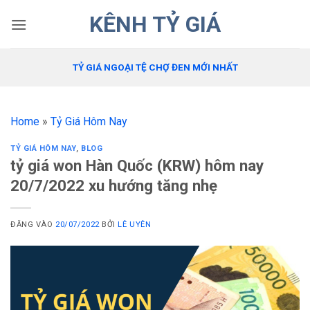
Bỏ
KÊNH TỶ GIÁ
qua
nội
dung
TỶ GIÁ NGOẠI TỆ CHỢ ĐEN MỚI NHẤT
Home
»
Tỷ Giá Hôm Nay
TỶ GIÁ HÔM NAY
,
BLOG
tỷ giá won Hàn Quốc (KRW) hôm nay
20/7/2022 xu hướng tăng nhẹ
ĐĂNG VÀO
20/07/2022
BỞI
LÊ UYÊN