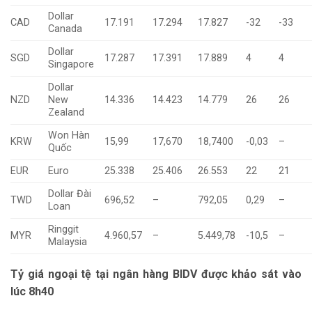
Dollar
CAD
17.191
17.294
17.827
-32
-33
Canada
Dollar
SGD
17.287
17.391
17.889
4
4
Singapore
Dollar
NZD
New
14.336
14.423
14.779
26
26
Zealand
Won Hàn
KRW
15,99
17,670
18,7400
-0,03
–
Quốc
EUR
Euro
25.338
25.406
26.553
22
21
Dollar Đài
TWD
696,52
–
792,05
0,29
–
Loan
Ringgit
MYR
4.960,57
–
5.449,78
-10,5
–
Malaysia
Tỷ giá ngoại tệ tại ngân hàng BIDV được khảo sát vào
lúc 8h40