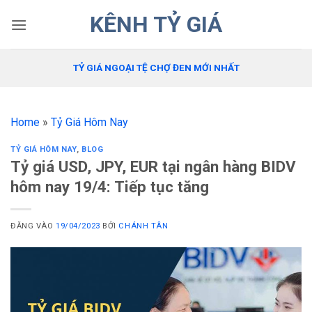
Bỏ
KÊNH TỶ GIÁ
qua
nội
dung
TỶ GIÁ NGOẠI TỆ CHỢ ĐEN MỚI NHẤT
Home
»
Tỷ Giá Hôm Nay
TỶ GIÁ HÔM NAY
,
BLOG
Tỷ giá USD, JPY, EUR tại ngân hàng BIDV
hôm nay 19/4: Tiếp tục tăng
ĐĂNG VÀO
19/04/2023
BỞI
CHÁNH TÂN