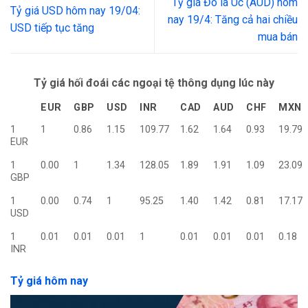
Tỷ giá Đô la Úc (AUD) hôm
Tỷ giá USD hôm nay 19/04:
nay 19/4: Tăng cả hai chiều
USD tiếp tục tăng
mua bán
Tỷ giá hối đoái các ngoại tệ thông dụng lúc này
EUR
GBP
USD
INR
CAD
AUD
CHF
MXN
1
1
0.86
1.15
109.77
1.62
1.64
0.93
19.79
EUR
1
0.00
1
1.34
128.05
1.89
1.91
1.09
23.09
GBP
1
0.00
0.74
1
95.25
1.40
1.42
0.81
17.17
USD
1
0.01
0.01
0.01
1
0.01
0.01
0.01
0.18
INR
Tỷ giá hôm nay