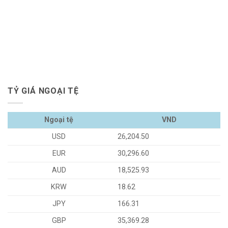
TỶ GIÁ NGOẠI TỆ
Ngoại tệ
VND
USD
26,204.50
EUR
30,296.60
AUD
18,525.93
KRW
18.62
JPY
166.31
GBP
35,369.28