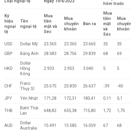
Loại ngoại tệ
Ngày 19/4/2023
hôm trước
Mua
Ký
Mua
Mua
tiền
Mua
hiệu
Tên
tiền
chuyển
Bán ra
mặt
chuyể
ngoại
ngoại tệ
mặt và
khoản
và
khoản
tệ
Séc
Séc
USD
Dollar Mỹ
23.365
23.365
23.665
35
35
GBP
Bảng Anh
28.583
28.756
29.839
68
69
Dollar
HKD
Hồng
2.933
2.953
3.040
5
5
Kông
Franc
CHF
25.675
25.830
26.637
-39
-40
Thụy Sĩ
JPY
Yên Nhật
171,28
172,31
180,41
0,11
0,1
Baht Thái
THB
648,82
655,38
715,80
1,72
1,75
Lan
Dollar
AUD
15.491
15.585
16.059
67
68
Australia