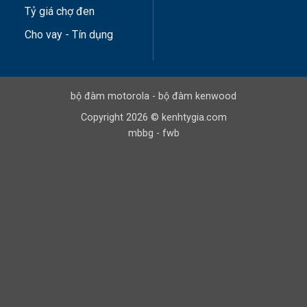
Tỷ giá chợ đen
Cho vay - Tín dụng
bộ đàm motorola
-
bộ đàm kenwood
Copyright 2026 © kenhtygia.com
mbbg
-
fwb