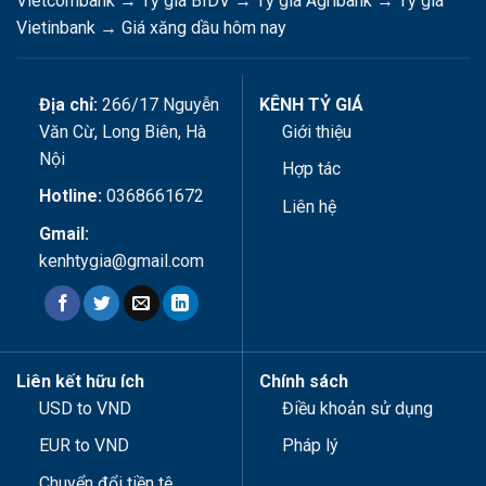
Vietcombank
→
Tỷ giá BIDV
→
Tỷ giá Agribank
→
Tỷ giá
Vietinbank
→
Giá xăng dầu hôm nay
Địa chỉ:
266/17 Nguyễn
KÊNH TỶ GIÁ
Văn Cừ, Long Biên, Hà
Giới thiệu
Nội
Hợp tác
Hotline:
0368661672
Liên hệ
Gmail:
kenhtygia@gmail.com
Liên kết hữu ích
Chính sách
USD to VND
Điều khoản sử dụng
EUR to VND
Pháp lý
Chuyển đổi tiền tệ