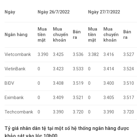
Ngày
Ngày 26/7/2022
Ngày 27/7/2022
Mua
Mua
Mua
Mua
Bán
Bán
Ngân hàng
tiền
chuyển
tiền
chuyển
ra
ra
mặt
khoản
mặt
khoản
Vietcombank
3.390
3.425
3.536
3.382
3.416
3.527
VietinBank
0
3.423
3.533
0
3.414
3.524
BIDV
0
3.408
3.519
0
3.400
3.510
Eximbank
0
3.409
3.521
0
3.405
3.517
Techcombank
0
3.390
3.720
0
3.390
3.720
Tỷ giá nhân dân tệ tại một số hệ thống ngân hàng được
khảo sát vào lúc 10h00.