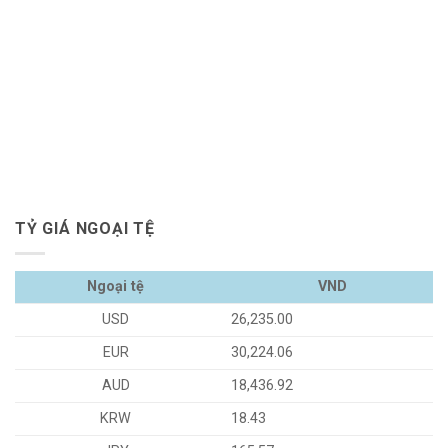
TỶ GIÁ NGOẠI TỆ
Ngoại tệ
VND
USD
26,235.00
EUR
30,224.06
AUD
18,436.92
KRW
18.43