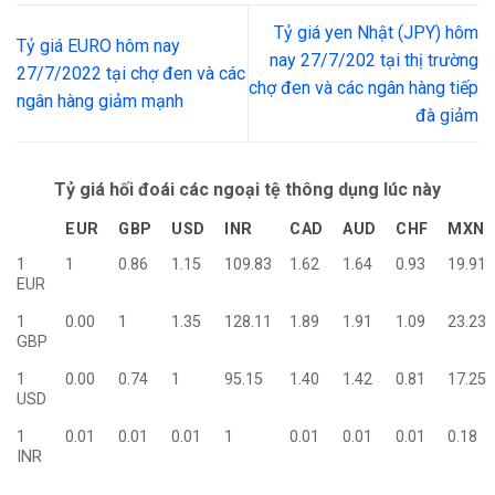
Tỷ giá yen Nhật (JPY) hôm
Tỷ giá EURO hôm nay
nay 27/7/202 tại thị trường
27/7/2022 tại chợ đen và các
chợ đen và các ngân hàng tiếp
ngân hàng giảm mạnh
đà giảm
Tỷ giá hối đoái các ngoại tệ thông dụng lúc này
EUR
GBP
USD
INR
CAD
AUD
CHF
MXN
1
1
0.86
1.15
109.83
1.62
1.64
0.93
19.91
EUR
1
0.00
1
1.35
128.11
1.89
1.91
1.09
23.23
GBP
1
0.00
0.74
1
95.15
1.40
1.42
0.81
17.25
USD
1
0.01
0.01
0.01
1
0.01
0.01
0.01
0.18
INR