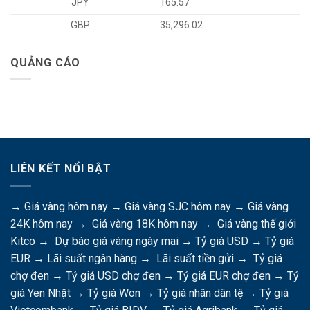
JPY
165.57
GBP
35,296.02
QUẢNG CÁO
LIÊN KẾT NỔI BẬT
→
Giá vàng hôm nay
→
Giá vàng SJC hôm nay
→
Giá vàng
24K hôm nay
→
Giá vàng 18K hôm nay
→
Giá vàng thế giới
Kitco
→
Dự báo giá vàng ngày mai
→
Tỷ giá USD
→
Tỷ giá
EUR
→
Lãi suất ngân hàng
→
Lãi suất tiền gửi
→
Tỷ giá
chợ đen
→
Tỷ giá USD chợ đen
→
Tỷ giá EUR chợ đen
→
Tỷ
giá Yen Nhật
→
Tỷ giá Won
→
Tỷ giá nhân dân tệ
→
Tỷ giá