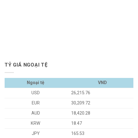
TỶ GIÁ NGOẠI TỆ
Ngoại tệ
VND
USD
26,215.76
EUR
30,209.72
AUD
18,420.28
KRW
18.47
JPY
165.53