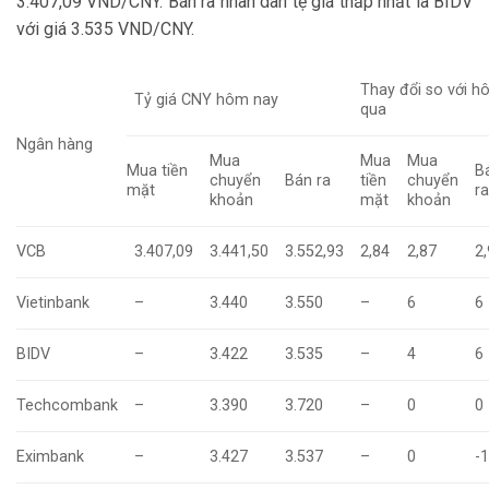
3.407,09 VND/CNY. Bán ra nhân dân tệ giá thấp nhất là BIDV
với giá 3.535 VND/CNY.
Thay đổi so với 
Tỷ giá CNY hôm nay
qua
Ngân hàng
Mua
Mua
Mua
Mua tiền
B
chuyển
Bán ra
tiền
chuyển
mặt
r
khoản
mặt
khoản
VCB
3.407,09
3.441,50
3.552,93
2,84
2,87
2
Vietinbank
–
3.440
3.550
–
6
6
BIDV
–
3.422
3.535
–
4
6
Techcombank
–
3.390
3.720
–
0
0
Eximbank
–
3.427
3.537
–
0
-