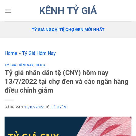
Bỏ
KÊNH TỶ GIÁ
qua
nội
dung
TỶ GIÁ NGOẠI TỆ CHỢ ĐEN MỚI NHẤT
Home
»
Tỷ Giá Hôm Nay
TỶ GIÁ HÔM NAY
,
BLOG
Tỷ giá nhân dân tệ (CNY) hôm nay
13/7/2022 tại chợ đen và các ngân hàng
điều chỉnh giảm
ĐĂNG VÀO
13/07/2022
BỞI
LÊ UYÊN