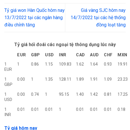
Tỷ giá won Hàn Quốc hôm nay
Giá vàng SJC hôm nay
13/7/2022 tại các ngân hàng
14/7/2022 tại các hệ thống
điều chỉnh tăng
đồng loạt tăng
Tỷ giá hối đoái các ngoại tệ thông dụng lúc này
EUR
GBP
USD
INR
CAD
AUD
CHF
MXN
1
1
0.86
1.15
109.83
1.62
1.64
0.93
19.91
EUR
1
0.00
1
1.35
128.11
1.89
1.91
1.09
23.23
GBP
1
0.00
0.74
1
95.15
1.40
1.42
0.81
17.25
USD
1
0.01
0.01
0.01
1
0.01
0.01
0.01
0.18
INR
Tỷ giá hôm nay