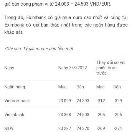
giá bán trong phạm vi từ 24.003 – 24.503 VND/EUR.
Trong đó, Eximbank có giá mua euro cao nhất và cũng tại
Eximbank có giá bán thấp nhất trong các ngân hàng được
khảo sát.
*Ghi chú: Tỷ giá mua – bán tiền mặt
Thay đổi so với
Ngày
Ngày 3/8/2022
phiên hôm
trước
Ngân hàng
Mua
Bán
Mua
Bán
Vietcombank
23.099
24.393
-312
-329
Vietinbank
23.368
24.503
-206
-206
BIDV
23.287
24.370
-269
-274