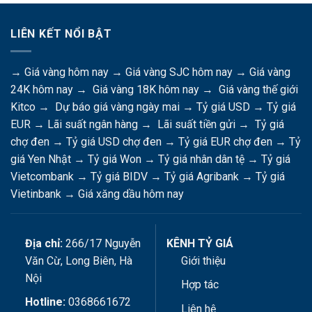
LIÊN KẾT NỔI BẬT
→
Giá vàng hôm nay
→
Giá vàng SJC hôm nay
→
Giá vàng
24K hôm nay
→
Giá vàng 18K hôm nay
→
Giá vàng thế giới
Kitco
→
Dự báo giá vàng ngày mai
→
Tỷ giá USD
→
Tỷ giá
EUR
→
Lãi suất ngân hàng
→
Lãi suất tiền gửi
→
Tỷ giá
chợ đen
→
Tỷ giá USD chợ đen
→
Tỷ giá EUR chợ đen
→
Tỷ
giá Yen Nhật
→
Tỷ giá Won
→
Tỷ giá nhân dân tệ
→
Tỷ giá
Vietcombank
→
Tỷ giá BIDV
→
Tỷ giá Agribank
→
Tỷ giá
Vietinbank
→
Giá xăng dầu hôm nay
Địa chỉ:
266/17 Nguyễn
KÊNH TỶ GIÁ
Văn Cừ, Long Biên, Hà
Giới thiệu
Nội
Hợp tác
Hotline:
0368661672
Liên hệ