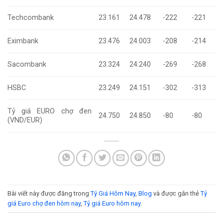
Techcombank
23.161
24.478
-222
-221
Eximbank
23.476
24.003
-208
-214
Sacombank
23.324
24.240
-269
-268
HSBC
23.249
24.151
-302
-313
Tỷ giá EURO chợ đen
24.750
24.850
-80
-80
(VND/EUR)
Bài viết này được đăng trong
Tỷ Giá Hôm Nay
,
Blog
và được gắn thẻ
Tỷ
giá Euro chợ đen hôm nay
,
Tỷ giá Euro hôm nay
.