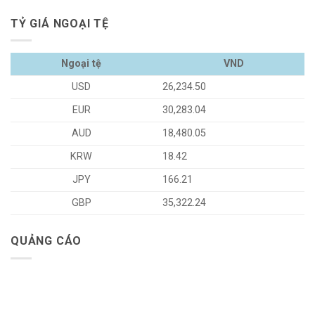
TỶ GIÁ NGOẠI TỆ
Ngoại tệ
VND
USD
26,234.50
EUR
30,283.04
AUD
18,480.05
KRW
18.42
JPY
166.21
GBP
35,322.24
QUẢNG CÁO