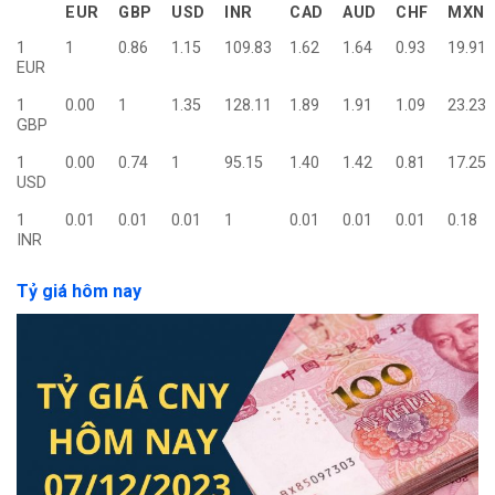
EUR
GBP
USD
INR
CAD
AUD
CHF
MXN
1
1
0.86
1.15
109.83
1.62
1.64
0.93
19.91
EUR
1
0.00
1
1.35
128.11
1.89
1.91
1.09
23.23
GBP
1
0.00
0.74
1
95.15
1.40
1.42
0.81
17.25
USD
1
0.01
0.01
0.01
1
0.01
0.01
0.01
0.18
INR
Tỷ giá hôm nay