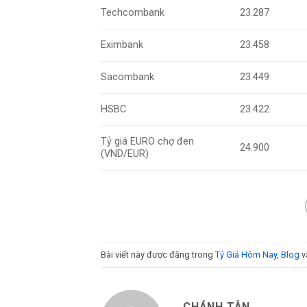
Techcombank
23.287
Eximbank
23.458
Sacombank
23.449
HSBC
23.422
Tỷ giá EURO chợ đen
24.900
(VND/EUR)
Bài viết này được đăng trong
Tỷ Giá Hôm Nay
,
Blog
v
CHÁNH TÂN