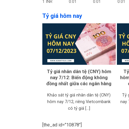
1 INR
0.01
0.01
0.01
Tỷ giá hôm nay
Tỷ giá nhân dân tệ (CNY) hôm
Tỷ
nay 7/12: Biến động không
hôm 
đồng nhất giữa các ngân hàng
Khảo sát tỷ giá nhân dân tệ (CNY)
Tỷ 
hôm nay 7/12, riêng Vietcombank
nay 
có tỷ giá [...]
[the_ad id="10878"]