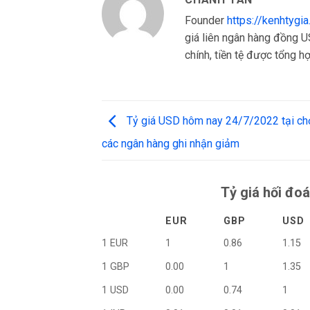
Founder
https://kenhtygi
giá liên ngân hàng đồng US
chính, tiền tệ được tổng hợp
Tỷ giá USD hôm nay 24/7/2022 tại ch
các ngân hàng ghi nhận giảm
Tỷ giá hối đoá
EUR
GBP
USD
1 EUR
1
0.86
1.15
1 GBP
0.00
1
1.35
1 USD
0.00
0.74
1