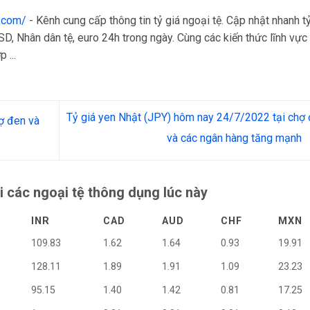
a.com/
- Kênh cung cấp thông tin tỷ giá ngoại tệ. Cập nhật nhanh t
D, Nhân dân tệ, euro 24h trong ngày. Cùng các kiến thức lĩnh vực 
 ...
Tỷ giá yen Nhật (JPY) hôm nay 24/7/2022 tại chợ
ợ đen và
và các ngân hàng tăng mạnh
i các ngoại tệ thông dụng lúc này
INR
CAD
AUD
CHF
MXN
109.83
1.62
1.64
0.93
19.91
128.11
1.89
1.91
1.09
23.23
95.15
1.40
1.42
0.81
17.25