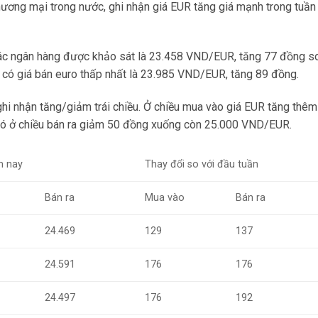
thương mại trong nước, ghi nhận giá EUR tăng giá mạnh trong tuần
các ngân hàng được khảo sát là 23.458 VND/EUR, tăng 77 đồng s
 có giá bán euro thấp nhất là 23.985 VND/EUR, tăng 89 đồng.
ghi nhận tăng/giảm trái chiều. Ở chiều mua vào giá EUR tăng thêm
ó ở chiều bán ra giảm 50 đồng xuống còn 25.000 VND/EUR.
m nay
Thay đổi so với đầu tuần
Bán ra
Mua vào
Bán ra
24.469
129
137
24.591
176
176
24.497
176
192