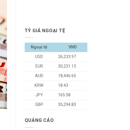
TỶ GIÁ NGOẠI TỆ
Ngoại tệ
VND
USD
26,233.97
EUR
30,231.13
AUD
18,446.65
KRW
18.43
JPY
165.58
GBP
35,294.83
QUẢNG CÁO