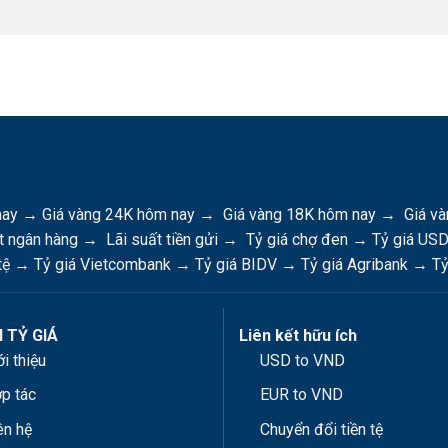
nay
→
Giá vàng 24K hôm nay
→
Giá vàng 18K hôm nay
→
Giá và
t ngân hàng
→
Lãi suất tiền gửi
→
Tỷ giá chợ đen
→
Tỷ giá US
tệ
→
Tỷ giá Vietcombank
→
Tỷ giá BIDV
→
Tỷ giá Agribank
→
Tỷ
 TỶ GIÁ
Liên kết hữu ích
ới thiệu
USD to VND
p tác
EUR to VND
ên hệ
Chuyển đổi tiền tệ