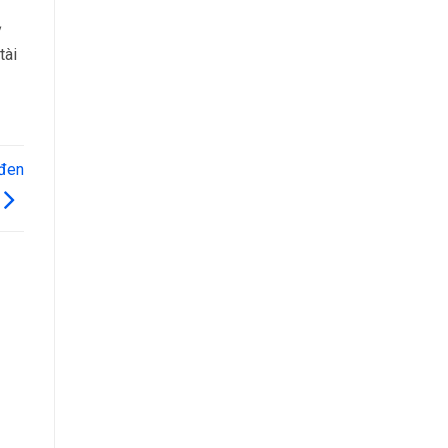
ỷ
tài
 đen