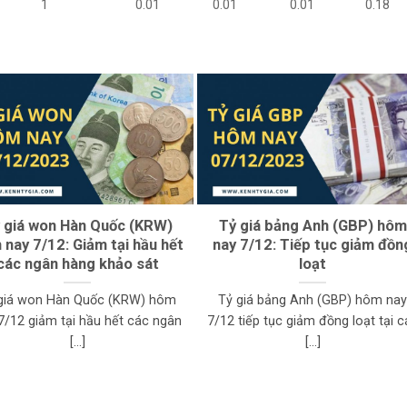
1
0.01
0.01
0.01
0.18
 giá won Hàn Quốc (KRW)
Tỷ giá bảng Anh (GBP) hôm
nay 7/12: Giảm tại hầu hết
nay 7/12: Tiếp tục giảm đồn
các ngân hàng khảo sát
loạt
giá won Hàn Quốc (KRW) hôm
Tỷ giá bảng Anh (GBP) hôm na
7/12 giảm tại hầu hết các ngân
7/12 tiếp tục giảm đồng loạt tại c
[...]
[...]