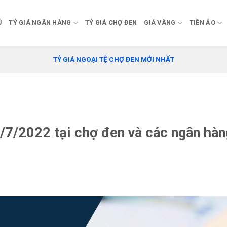
Ủ
TỶ GIÁ NGÂN HÀNG
TỶ GIÁ CHỢ ĐEN
GIÁ VÀNG
TIỀN ẢO
TỶ GIÁ NGOẠI TỆ CHỢ ĐEN MỚI NHẤT
/7/2022 tại chợ đen và các ngân hàn