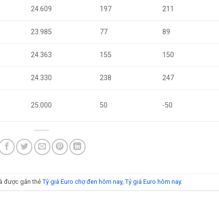
24.609
197
211
23.985
77
89
24.363
155
150
24.330
238
247
25.000
50
-50
à được gắn thẻ
Tỷ giá Euro chợ đen hôm nay
,
Tỷ giá Euro hôm nay
.