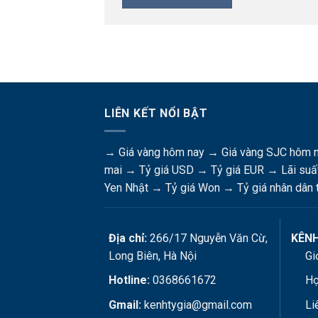
LIÊN KẾT NỔI BẬT
→
Giá vàng hôm nay
→
Giá vàng SJC hôm 
mai
→
Tỷ giá USD
→
Tỷ giá EUR
→
Lãi suấ
Yen Nhật
→
Tỷ giá Won
→
Tỷ giá nhân dân 
Địa chỉ:
266/17 Nguyễn Văn Cừ,
KÊNH
Long Biên, Hà Nội
Gi
Hotline:
0368661672
Hợ
Gmail:
kenhtygia@gmail.com
Li