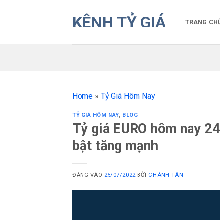
Bỏ
KÊNH TỶ GIÁ
qua
TRANG CH
nội
dung
Home
»
Tỷ Giá Hôm Nay
TỶ GIÁ HÔM NAY
,
BLOG
Tỷ giá EURO hôm nay 24
bật tăng mạnh
ĐĂNG VÀO
25/07/2022
BỞI
CHÁNH TÂN