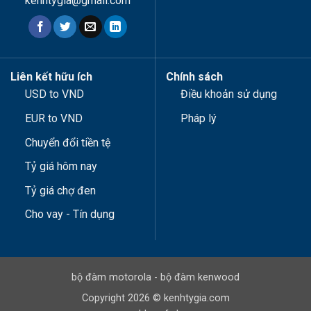
kenhtygia@gmail.com
Liên kết hữu ích
Chính sách
USD to VND
Điều khoản sử dụng
EUR to VND
Pháp lý
Chuyển đổi tiền tệ
Tỷ giá hôm nay
Tỷ giá chợ đen
Cho vay - Tín dụng
bộ đàm motorola
-
bộ đàm kenwood
Copyright 2026 © kenhtygia.com