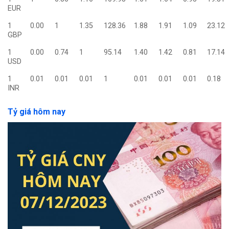
EUR
1
0.00
1
1.35
128.36
1.88
1.91
1.09
23.12
GBP
1
0.00
0.74
1
95.14
1.40
1.42
0.81
17.14
USD
1
0.01
0.01
0.01
1
0.01
0.01
0.01
0.18
INR
Tỷ giá hôm nay