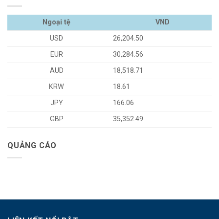
Ngoại tệ
VND
USD
26,204.50
EUR
30,284.56
AUD
18,518.71
KRW
18.61
JPY
166.06
GBP
35,352.49
QUẢNG CÁO