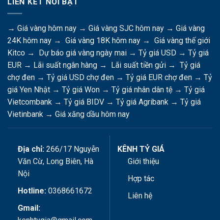
LIÊN KẾT NỔI BẬT
→
Giá vàng hôm nay
→
Giá vàng SJC hôm nay
→
Giá vàng
24K hôm nay
→
Giá vàng 18K hôm nay
→
Giá vàng thế giới
Kitco
→
Dự báo giá vàng ngày mai
→
Tỷ giá USD
→
Tỷ giá
EUR
→
Lãi suất ngân hàng
→
Lãi suất tiền gửi
→
Tỷ giá
chợ đen
→
Tỷ giá USD chợ đen
→
Tỷ giá EUR chợ đen
→
Tỷ
giá Yen Nhật
→
Tỷ giá Won
→
Tỷ giá nhân dân tệ
→
Tỷ giá
Vietcombank
→
Tỷ giá BIDV
→
Tỷ giá Agribank
→
Tỷ giá
Vietinbank
→
Giá xăng dầu hôm nay
Địa chỉ:
266/17 Nguyễn
KÊNH TỶ GIÁ
Văn Cừ, Long Biên, Hà
Giới thiệu
Nội
Hợp tác
Hotline:
0368661672
Liên hệ
Gmail: