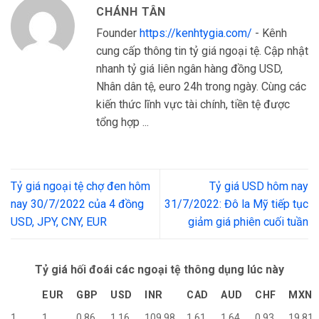
CHÁNH TÂN
Founder
https://kenhtygia.com/
- Kênh
cung cấp thông tin tỷ giá ngoại tệ. Cập nhật
nhanh tỷ giá liên ngân hàng đồng USD,
Nhân dân tệ, euro 24h trong ngày. Cùng các
kiến thức lĩnh vực tài chính, tiền tệ được
tổng hợp ...
Tỷ giá ngoại tệ chợ đen hôm
Tỷ giá USD hôm nay
nay 30/7/2022 của 4 đồng
31/7/2022: Đô la Mỹ tiếp tục
USD, JPY, CNY, EUR
giảm giá phiên cuối tuần
Tỷ giá hối đoái các ngoại tệ thông dụng lúc này
EUR
GBP
USD
INR
CAD
AUD
CHF
MXN
1
1
0.86
1.16
109.98
1.61
1.64
0.93
19.81