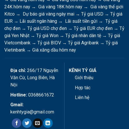
24K hôm nay
→
Giá vàng 18K hôm nay
→
Giá vàng thế giới
Kitco
→
Dự báo giá vàng ngày mai
→
Tỷ giá USD
→
Tỷ giá
EUR
→
Lãi suất ngân hàng
→
Lãi suất tiền gửi
→
Tỷ giá
chợ đen
→
Tỷ giá USD chợ đen
→
Tỷ giá EUR chợ đen
→
Tỷ
giá Yen Nhật
→
Tỷ giá Won
→
Tỷ giá nhân dân tệ
→
Tỷ giá
Vietcombank
→
Tỷ giá BIDV
→
Tỷ giá Agribank
→
Tỷ giá
Vietinbank
→
Giá xăng dầu hôm nay
Địa chỉ:
266/17 Nguyễn
KÊNH TỶ GIÁ
Văn Cừ, Long Biên, Hà
Giới thiệu
Nội
Hợp tác
Hotline:
0368661672
Liên hệ
Gmail:
kenhtygia@gmail.com