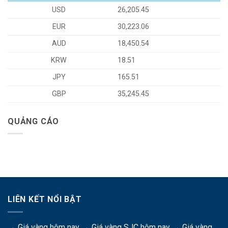
USD
26,205.45
EUR
30,223.06
AUD
18,450.54
KRW
18.51
JPY
165.51
GBP
35,245.45
QUẢNG CÁO
LIÊN KẾT NỔI BẬT
→
Giá vàng hôm nay
→
Giá vàng SJC hôm nay
→
Giá vàng