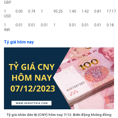
GBP
1
0.00
0.74
1
95.25
1.40
1.42
0.81
17.17
USD
1
0.01
0.01
0.01
1
0.01
0.01
0.01
0.18
INR
Tỷ giá hôm nay
Tỷ giá nhân dân tệ (CNY) hôm nay 7/12: Biến động không đồng