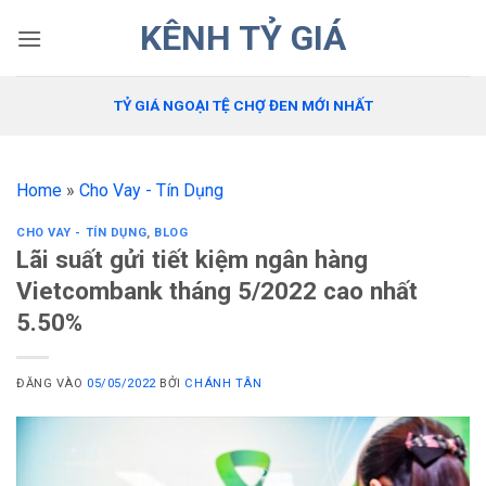
Bỏ
KÊNH TỶ GIÁ
qua
nội
dung
TỶ GIÁ NGOẠI TỆ CHỢ ĐEN MỚI NHẤT
Home
»
Cho Vay - Tín Dụng
CHO VAY - TÍN DỤNG
,
BLOG
Lãi suất gửi tiết kiệm ngân hàng
Vietcombank tháng 5/2022 cao nhất
5.50%
ĐĂNG VÀO
05/05/2022
BỞI
CHÁNH TÂN