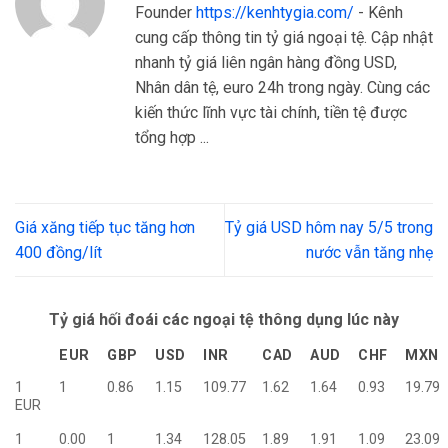
Founder
https://kenhtygia.com/
- Kênh
cung cấp thông tin tỷ giá ngoại tệ. Cập nhật
nhanh tỷ giá liên ngân hàng đồng USD,
Nhân dân tệ, euro 24h trong ngày. Cùng các
kiến thức lĩnh vực tài chính, tiền tệ được
tổng hợp ...
Giá xăng tiếp tục tăng hơn
Tỷ giá USD hôm nay 5/5 trong
400 đồng/lít
nước vẫn tăng nhẹ
Tỷ giá hối đoái các ngoại tệ thông dụng lúc này
EUR
GBP
USD
INR
CAD
AUD
CHF
MXN
1
1
0.86
1.15
109.77
1.62
1.64
0.93
19.79
EUR
1
0.00
1
1.34
128.05
1.89
1.91
1.09
23.09