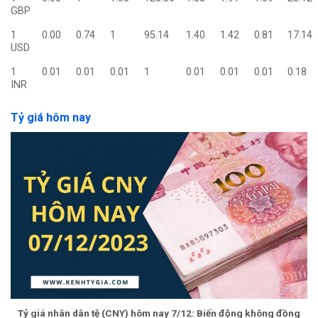
GBP
1
0.00
0.74
1
95.14
1.40
1.42
0.81
17.14
USD
1
0.01
0.01
0.01
1
0.01
0.01
0.01
0.18
INR
Tỷ giá hôm nay
Tỷ giá nhân dân tệ (CNY) hôm nay 7/12: Biến động không đồng