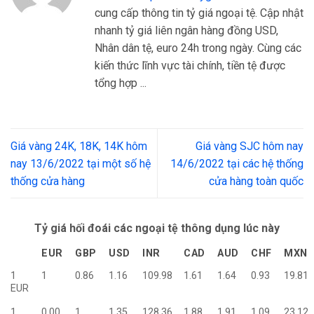
cung cấp thông tin tỷ giá ngoại tệ. Cập nhật
nhanh tỷ giá liên ngân hàng đồng USD,
Nhân dân tệ, euro 24h trong ngày. Cùng các
kiến thức lĩnh vực tài chính, tiền tệ được
tổng hợp ...
Giá vàng 24K, 18K, 14K hôm
Giá vàng SJC hôm nay
nay 13/6/2022 tại một số hệ
14/6/2022 tại các hệ thống
thống cửa hàng
cửa hàng toàn quốc
Tỷ giá hối đoái các ngoại tệ thông dụng lúc này
EUR
GBP
USD
INR
CAD
AUD
CHF
MXN
1
1
0.86
1.16
109.98
1.61
1.64
0.93
19.81
EUR
1
0.00
1
1.35
128.36
1.88
1.91
1.09
23.12