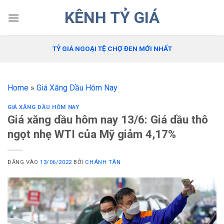
Bỏ
KÊNH TỶ GIÁ
qua
nội
dung
TỶ GIÁ NGOẠI TỆ CHỢ ĐEN MỚI NHẤT
Home
»
Giá Xăng Dầu Hôm Nay
GIÁ XĂNG DẦU HÔM NAY
Giá xăng dầu hôm nay 13/6: Giá dầu thô
ngọt nhẹ WTI của Mỹ giảm 4,17%
ĐĂNG VÀO
13/06/2022
BỞI
CHÁNH TÂN