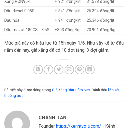
Xăng RON95-III
+ 921 đồng/lít
31.578 đồng/lít
Dầu diesel 0.05S
+ 841 đồng/lít
26.394 đồng/lít
Dầu hỏa
+ 941 đồng/lít
25.346 đồng/lít
Dầu mazut 180CST 3.5S
+303 đồng/kg
20.901 đồng/kg
Mức giá này có hiệu lực từ 15h ngày 1/6. Như vậy kể từ đầu
năm đến nay, giá xăng đã có 10 đợt tăng, 3 đợt giảm.
Bài viết này được đăng trong
Giá Xăng Dầu Hôm Nay
. Đánh dấu
liên kết
thường trực
.
CHÁNH TÂN
Founder
https://kenhtygia.com/
- Kênh