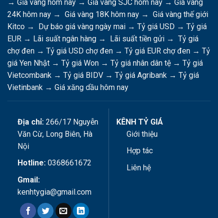
→
Giá vàng hôm nay
→
Giá vàng SJC hôm nay
→
Giá vàng
24K hôm nay
→
Giá vàng 18K hôm nay
→
Giá vàng thế giới
Kitco
→
Dự báo giá vàng ngày mai
→
Tỷ giá USD
→
Tỷ giá
EUR
→
Lãi suất ngân hàng
→
Lãi suất tiền gửi
→
Tỷ giá
chợ đen
→
Tỷ giá USD chợ đen
→
Tỷ giá EUR chợ đen
→
Tỷ
giá Yen Nhật
→
Tỷ giá Won
→
Tỷ giá nhân dân tệ
→
Tỷ giá
Vietcombank
→
Tỷ giá BIDV
→
Tỷ giá Agribank
→
Tỷ giá
Vietinbank
→
Giá xăng dầu hôm nay
Địa chỉ:
266/17 Nguyễn
KÊNH TỶ GIÁ
Văn Cừ, Long Biên, Hà
Giới thiệu
Nội
Hợp tác
Hotline:
0368661672
Liên hệ
Gmail:
kenhtygia@gmail.com