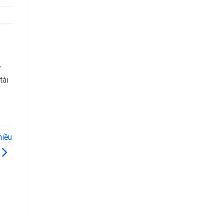
ỷ
tài
hiều