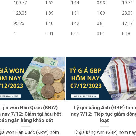
109.77
1.62
1.64
0.93
19.79
128.05
1.89
1.91
1.09
23.09
95.25
1.40
1.42
0.81
17.17
1
0.01
0.01
0.01
0.18
 giá won Hàn Quốc (KRW)
Tỷ giá bảng Anh (GBP) hôm
nay 7/12: Giảm tại hầu hết
nay 7/12: Tiếp tục giảm đồn
các ngân hàng khảo sát
loạt
giá won Hàn Quốc (KRW) hôm
Tỷ giá bảng Anh (GBP) hôm na