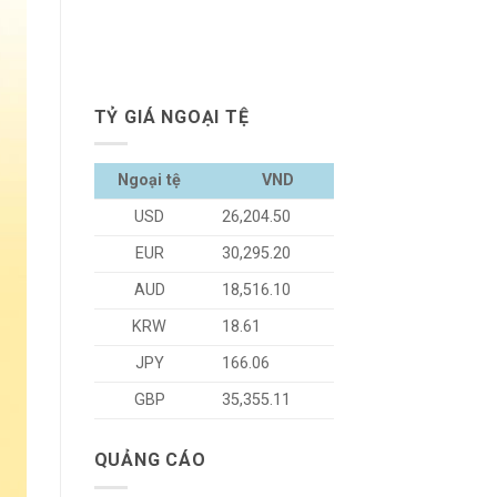
TỶ GIÁ NGOẠI TỆ
Ngoại tệ
VND
USD
26,204.50
EUR
30,295.20
AUD
18,516.10
KRW
18.61
JPY
166.06
GBP
35,355.11
QUẢNG CÁO