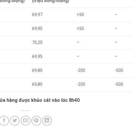
 đồng/lượng)
(triệu đồng/lượng)
5
69,97
+50
–
5
69,95
+50
–
5
70,25
–
–
5
69,95
–
–
0
69,80
-200
-500
0
69,80
-200
-500
cửa hàng được khảo sát vào lúc 8h40