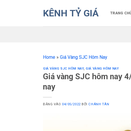
Bỏ
KÊNH TỶ GIÁ
qua
TRANG CH
nội
dung
Home
»
Giá Vàng SJC Hôm Nay
GIÁ VÀNG SJC HÔM NAY
,
GIÁ VÀNG HÔM NAY
Giá vàng SJC hôm nay 4/
nay
ĐĂNG VÀO
04/05/2022
BỞI
CHÁNH TÂN