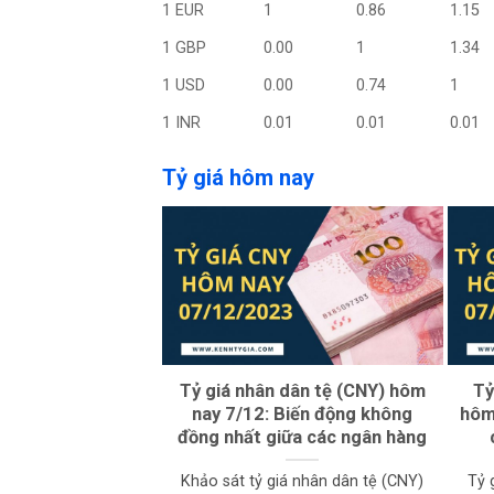
1 EUR
1
0.86
1.15
1 GBP
0.00
1
1.34
1 USD
0.00
0.74
1
1 INR
0.01
0.01
0.01
Tỷ giá hôm nay
Tỷ giá nhân dân tệ (CNY) hôm
Tỷ
nay 7/12: Biến động không
hôm 
đồng nhất giữa các ngân hàng
Khảo sát tỷ giá nhân dân tệ (CNY)
Tỷ 