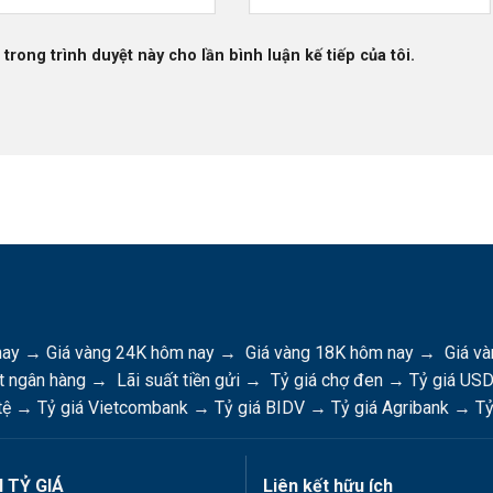
 trong trình duyệt này cho lần bình luận kế tiếp của tôi.
nay
→
Giá vàng 24K hôm nay
→
Giá vàng 18K hôm nay
→
Giá và
t ngân hàng
→
Lãi suất tiền gửi
→
Tỷ giá chợ đen
→
Tỷ giá US
tệ
→
Tỷ giá Vietcombank
→
Tỷ giá BIDV
→
Tỷ giá Agribank
→
Tỷ
 TỶ GIÁ
Liên kết hữu ích