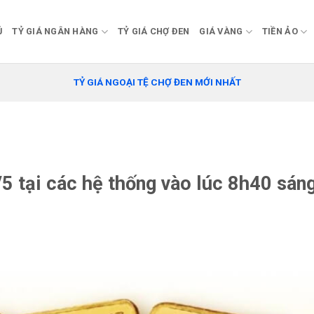
Ủ
TỶ GIÁ NGÂN HÀNG
TỶ GIÁ CHỢ ĐEN
GIÁ VÀNG
TIỀN ẢO
TỶ GIÁ NGOẠI TỆ CHỢ ĐEN MỚI NHẤT
5 tại các hệ thống vào lúc 8h40 sán