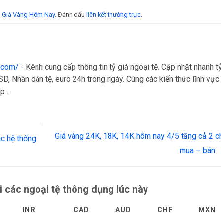
,
Giá Vàng Hôm Nay
. Đánh dấu
liên kết thường trực
.
a.com/
- Kênh cung cấp thông tin tỷ giá ngoại tệ. Cập nhật nhanh t
D, Nhân dân tệ, euro 24h trong ngày. Cùng các kiến thức lĩnh vực 
 ...
Giá vàng 24K, 18K, 14K hôm nay 4/5 tăng cả 2 c
c hệ thống
mua – bán
i các ngoại tệ thông dụng lúc này
INR
CAD
AUD
CHF
MXN