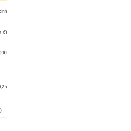
kinh
à đi
.000
0,25
)