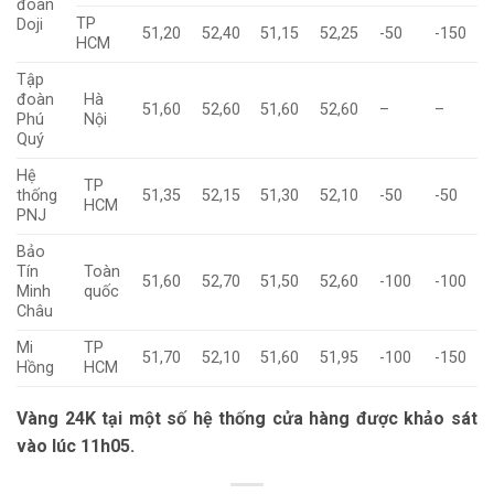
đoàn
TP
Doji
51,20
52,40
51,15
52,25
-50
-150
HCM
Tập
đoàn
Hà
51,60
52,60
51,60
52,60
–
–
Phú
Nội
Quý
Hệ
TP
thống
51,35
52,15
51,30
52,10
-50
-50
HCM
PNJ
Bảo
Tín
Toàn
51,60
52,70
51,50
52,60
-100
-100
Minh
quốc
Châu
Mi
TP
51,70
52,10
51,60
51,95
-100
-150
Hồng
HCM
Vàng 24K tại một số hệ thống cửa hàng được khảo sát
vào lúc 11h05.