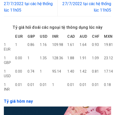
27/7/2022 tại các hệ thống
27/7/2022 tại các hệ thống
lúc 11h05
lúc 11h05
Tỷ giá hối đoái các ngoại tệ thông dụng lúc này
EUR
GBP
USD
INR
CAD
AUD
CHF
MXN
1
1
0.86
1.16
109.98
1.61
1.64
0.93
19.81
EUR
1
0.00
1
1.35
128.36
1.88
1.91
1.09
23.12
GBP
1
0.00
0.74
1
95.14
1.40
1.42
0.81
17.14
USD
1
0.01
0.01
0.01
1
0.01
0.01
0.01
0.18
INR
Tỷ giá hôm nay