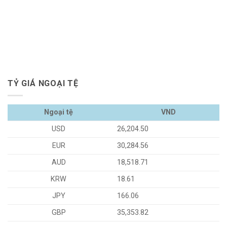
TỶ GIÁ NGOẠI TỆ
Ngoại tệ
VND
USD
26,204.50
EUR
30,284.56
AUD
18,518.71
KRW
18.61
JPY
166.06
GBP
35,353.82