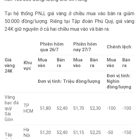
Tại hệ thống PNJ, giá vàng ở chiều mua vào bán ra giảm
50.000 đồng/lượng. Riêng tại Tập đoàn Phú Quý, giá vàng
24K giữ nguyên ở cả hai chiều mua vào và bán ra.
Phiên hôm
Phiên hôm
Chênh lệch
qua 26/7
nay 27/7
Giá
Mua
Bán
Mua
Bán
Mua
Bán
Khu
vàng
vào
ra
vào
ra
vào
ra
vực
24K
Đơn vị tính:
Đơn vị tính: Triệu đồng/lượng
Nghìn
đồng/lượng
Vàng
bạc đá
TP
quý
51,80
52,40
51,70
52,30
-100
-100
HCM
Sài
Gòn
Hà
51,20
52,40
51,15
52,25
-50
-150
Tập
Nội