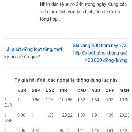
Nhân dân tệ, euro 24h trong ngày. Cùng các
kiến thức lĩnh vực tài chính, tiền tệ được
tổng hợp ...
Giá vàng SJC hôm nay 2/3:
Lãi suất đồng loạt tăng, thời
Tiếp đà bật tăng không quá
kỳ tiền rẻ đã qua?
400.000 đồng/lượng
Tỷ giá hối đoái các ngoại tệ thông dụng lúc này
EUR
GBP
USD
INR
CAD
AUD
CHF
MXN
1
1
0.86
1.15
109.85
1.62
1.64
0.93
19.90
EUR
1
0.00
1
1.35
128.22
1.89
1.91
1.09
23.23
GBP
1
0.00
0.74
1
95.21
1.41
1.42
0.81
17.25