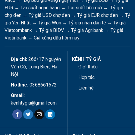
Kitco
→
Dự báo giá vàng ngày mai
→
Tỷ giá USD
→
Tỷ giá
EUR
→
Lãi suất ngân hàng
→
Lãi suất tiền gửi
→
Tỷ giá
chợ đen
→
Tỷ giá USD chợ đen
→
Tỷ giá EUR chợ đen
→
Tỷ
giá Yen Nhật
→
Tỷ giá Won
→
Tỷ giá nhân dân tệ
→
Tỷ giá
Vietcombank
→
Tỷ giá BIDV
→
Tỷ giá Agribank
→
Tỷ giá
Vietinbank
→
Giá xăng dầu hôm nay
Địa chỉ:
266/17 Nguyễn
KÊNH TỶ GIÁ
Văn Cừ, Long Biên, Hà
Giới thiệu
Nội
Hợp tác
Hotline:
0368661672
Liên hệ
Gmail:
kenhtygia@gmail.com