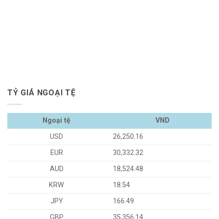
TỶ GIÁ NGOẠI TỆ
Ngoại tệ
VND
USD
26,250.16
EUR
30,332.32
AUD
18,524.48
KRW
18.54
JPY
166.49
GBP
35,356.14