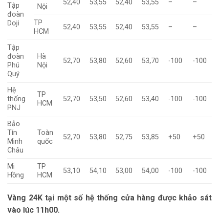
52,40
53,55
52,40
53,55
–
–
Tập
Nội
đoàn
TP
Doji
52,40
53,55
52,40
53,55
–
–
HCM
Tập
đoàn
Hà
52,70
53,80
52,60
53,70
-100
-100
Phú
Nội
Quý
Hệ
TP
thống
52,70
53,50
52,60
53,40
-100
-100
HCM
PNJ
Bảo
Tín
Toàn
52,70
53,80
52,75
53,85
+50
+50
Minh
quốc
Châu
Mi
TP
53,10
54,10
53,00
54,00
-100
-100
Hồng
HCM
Vàng 24K tại một số hệ thống cửa hàng được khảo sát
vào lúc 11h00.