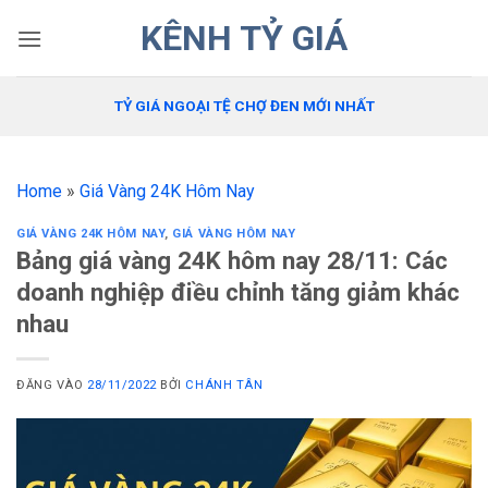
Bỏ
KÊNH TỶ GIÁ
qua
nội
dung
TỶ GIÁ NGOẠI TỆ CHỢ ĐEN MỚI NHẤT
Home
»
Giá Vàng 24K Hôm Nay
GIÁ VÀNG 24K HÔM NAY
,
GIÁ VÀNG HÔM NAY
Bảng giá vàng 24K hôm nay 28/11: Các
doanh nghiệp điều chỉnh tăng giảm khác
nhau
ĐĂNG VÀO
28/11/2022
BỞI
CHÁNH TÂN