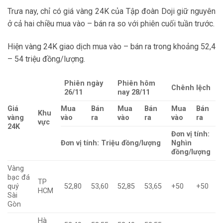
Trưa nay, chỉ có giá vàng 24K của Tập đoàn Doji giữ nguyên
ở cả hai chiều mua vào – bán ra so với phiên cuối tuần trước.
Hiện vàng 24K giao dịch mua vào – bán ra trong khoảng 52,4
– 54 triệu đồng/lượng.
Phiên ngày
Phiên hôm
Chênh lệch
26/11
nay 28/11
Giá
Mua
Bán
Mua
Bán
Mua
Bán
Khu
vàng
vào
ra
vào
ra
vào
ra
vực
24K
Đơn vị tính:
Đơn vị tính: Triệu đồng/lượng
Nghìn
đồng/lượng
Vàng
bạc đá
TP
quý
52,80
53,60
52,85
53,65
+50
+50
HCM
Sài
Gòn
Hà