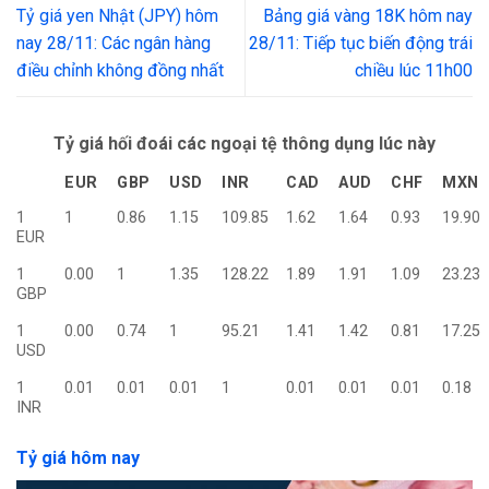
Tỷ giá yen Nhật (JPY) hôm
Bảng giá vàng 18K hôm nay
nay 28/11: Các ngân hàng
28/11: Tiếp tục biến động trái
điều chỉnh không đồng nhất
chiều lúc 11h00
Tỷ giá hối đoái các ngoại tệ thông dụng lúc này
EUR
GBP
USD
INR
CAD
AUD
CHF
MXN
1
1
0.86
1.15
109.85
1.62
1.64
0.93
19.90
EUR
1
0.00
1
1.35
128.22
1.89
1.91
1.09
23.23
GBP
1
0.00
0.74
1
95.21
1.41
1.42
0.81
17.25
USD
1
0.01
0.01
0.01
1
0.01
0.01
0.01
0.18
INR
Tỷ giá hôm nay