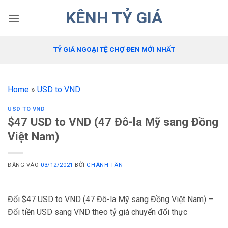
Bỏ
KÊNH TỶ GIÁ
qua
nội
dung
TỶ GIÁ NGOẠI TỆ CHỢ ĐEN MỚI NHẤT
Home
»
USD to VND
USD TO VND
$47 USD to VND (47 Đô-la Mỹ sang Đồng
Việt Nam)
ĐĂNG VÀO
03/12/2021
BỞI
CHÁNH TÂN
Đổi $47 USD to VND (47 Đô-la Mỹ sang Đồng Việt Nam) –
Đổi tiền USD sang VND theo tỷ giá chuyển đổi thực