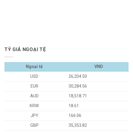
TỶ GIÁ NGOẠI TỆ
Ngoại tệ
VND
USD
26,204.50
EUR
30,284.56
AUD
18,518.71
KRW
18.61
JPY
166.06
GBP
35,353.82