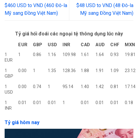
$460 USD to VND (460 Đô-la
$48 USD to VND (48 Đô-la
Mỹ sang Đồng Việt Nam)
Mỹ sang Đồng Việt Nam)
Tỷ giá hối đoái các ngoại tệ thông dụng lúc này
EUR
GBP
USD
INR
CAD
AUD
CHF
MXN
1
1
0.86
1.16
109.98
1.61
1.64
0.93
19.81
EUR
1
0.00
1
1.35
128.36
1.88
1.91
1.09
23.12
GBP
1
0.00
0.74
1
95.14
1.40
1.42
0.81
17.14
USD
1
0.01
0.01
0.01
1
0.01
0.01
0.01
0.18
INR
Tỷ giá hôm nay