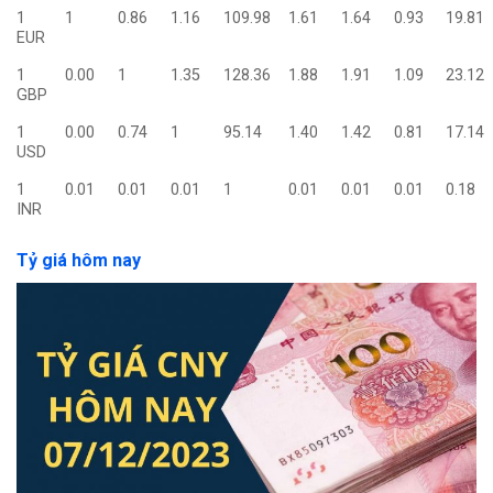
1
1
0.86
1.16
109.98
1.61
1.64
0.93
19.81
EUR
1
0.00
1
1.35
128.36
1.88
1.91
1.09
23.12
GBP
1
0.00
0.74
1
95.14
1.40
1.42
0.81
17.14
USD
1
0.01
0.01
0.01
1
0.01
0.01
0.01
0.18
INR
Tỷ giá hôm nay