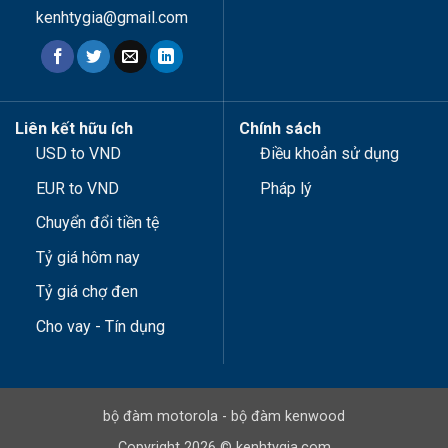
kenhtygia@gmail.com
Liên kết hữu ích
Chính sách
USD to VND
Điều khoản sử dụng
EUR to VND
Pháp lý
Chuyển đổi tiền tệ
Tỷ giá hôm nay
Tỷ giá chợ đen
Cho vay - Tín dụng
bộ đàm motorola
-
bộ đàm kenwood
Copyright 2026 © kenhtygia.com