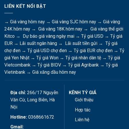
LIÊN KẾT NỔI BẬT
→
Giá vàng hôm nay
→
Giá vàng SJC hôm nay
→
Giá vàng
24K hôm nay
→
Giá vàng 18K hôm nay
→
Giá vàng thế giới
Kitco
→
Dự báo giá vàng ngày mai
→
Tỷ giá USD
→
Tỷ giá
EUR
→
Lãi suất ngân hàng
→
Lãi suất tiền gửi
→
Tỷ giá
chợ đen
→
Tỷ giá USD chợ đen
→
Tỷ giá EUR chợ đen
→
Tỷ
giá Yen Nhật
→
Tỷ giá Won
→
Tỷ giá nhân dân tệ
→
Tỷ giá
Vietcombank
→
Tỷ giá BIDV
→
Tỷ giá Agribank
→
Tỷ giá
Vietinbank
→
Giá xăng dầu hôm nay
Địa chỉ:
266/17 Nguyễn
KÊNH TỶ GIÁ
Văn Cừ, Long Biên, Hà
Giới thiệu
Nội
Hợp tác
Hotline:
0368661672
Liên hệ
Gmail: