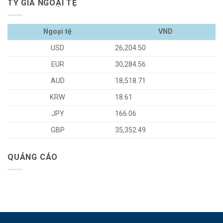
TỶ GIÁ NGOẠI TỆ
Ngoại tệ
VND
USD
26,204.50
EUR
30,284.56
AUD
18,518.71
KRW
18.61
JPY
166.06
GBP
35,352.49
QUẢNG CÁO