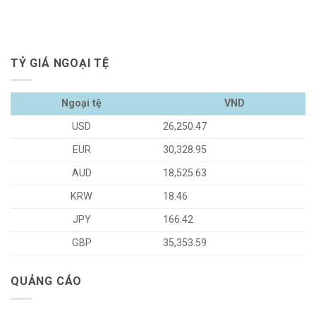
TỶ GIÁ NGOẠI TỆ
Ngoại tệ
VND
USD
26,250.47
EUR
30,328.95
AUD
18,525.63
KRW
18.46
JPY
166.42
GBP
35,353.59
QUẢNG CÁO