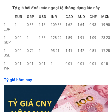
Tỷ giá hối đoái các ngoại tệ thông dụng lúc này
EUR
GBP
USD
INR
CAD
AUD
CHF
MXN
1
1
0.86
1.15
109.85
1.62
1.64
0.93
19.90
EUR
1
0.00
1
1.35
128.22
1.89
1.91
1.09
23.23
GBP
1
0.00
0.74
1
95.21
1.41
1.42
0.81
17.25
USD
1
0.01
0.01
0.01
1
0.01
0.01
0.01
0.18
INR
Tỷ giá hôm nay