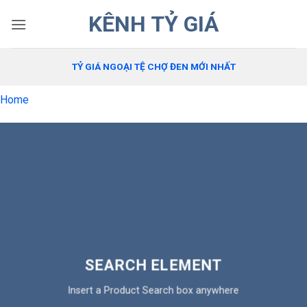
Bỏ
KÊNH TỶ GIÁ
qua
nội
dung
TỶ GIÁ NGOẠI TỆ CHỢ ĐEN MỚI NHẤT
Home
SEARCH ELEMENT
Insert a Product Search box anywhere