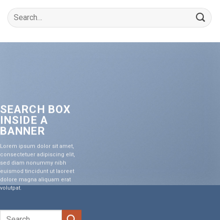
SEARCH BOX
INSIDE A
BANNER
Lorem ipsum dolor sit amet,
consectetuer adipiscing elit,
sed diam nonummy nibh
euismod tincidunt ut laoreet
dolore magna aliquam erat
volutpat.