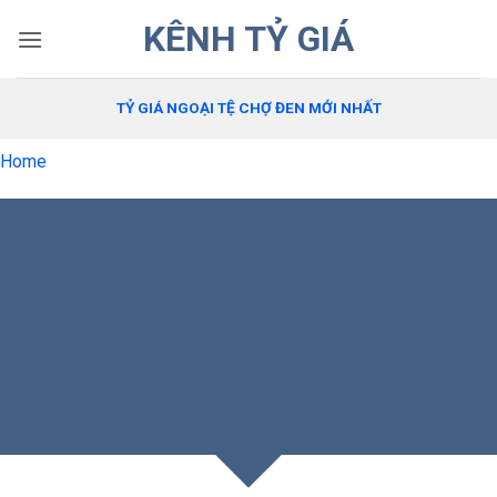
Bỏ
KÊNH TỶ GIÁ
qua
nội
dung
TỶ GIÁ NGOẠI TỆ CHỢ ĐEN MỚI NHẤT
Home
CREATE POWERFUL
FORMS
Create Powerful forms with the
integrated Contact Form 7 Plugin.