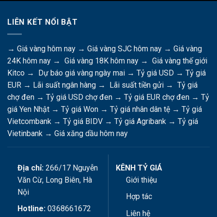
LIÊN KẾT NỔI BẬT
→
Giá vàng hôm nay
→
Giá vàng SJC hôm nay
→
Giá vàng
24K hôm nay
→
Giá vàng 18K hôm nay
→
Giá vàng thế giới
Kitco
→
Dự báo giá vàng ngày mai
→
Tỷ giá USD
→
Tỷ giá
EUR
→
Lãi suất ngân hàng
→
Lãi suất tiền gửi
→
Tỷ giá
chợ đen
→
Tỷ giá USD chợ đen
→
Tỷ giá EUR chợ đen
→
Tỷ
giá Yen Nhật
→
Tỷ giá Won
→
Tỷ giá nhân dân tệ
→
Tỷ giá
Vietcombank
→
Tỷ giá BIDV
→
Tỷ giá Agribank
→
Tỷ giá
Vietinbank
→
Giá xăng dầu hôm nay
Địa chỉ:
266/17 Nguyễn
KÊNH TỶ GIÁ
Văn Cừ, Long Biên, Hà
Giới thiệu
Nội
Hợp tác
Hotline:
0368661672
Liên hệ