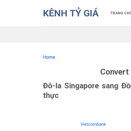
Bỏ
KÊNH TỶ GIÁ
qua
TRANG CH
nội
dung
Home
Convert 
Đô-la Singapore sang Đ
thực
Vietcombank