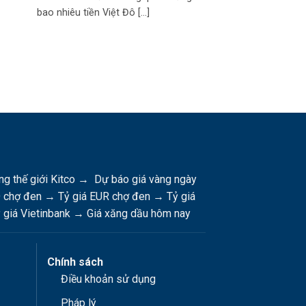
bao nhiêu tiền Việt Đô [...]
nhiê
ng thế giới Kitco
→
Dự báo giá vàng ngày
D chợ đen
→
Tỷ giá EUR chợ đen
→
Tỷ giá
 giá Vietinbank
→
Giá xăng dầu hôm nay
Chính sách
Điều khoản sử dụng
Pháp lý