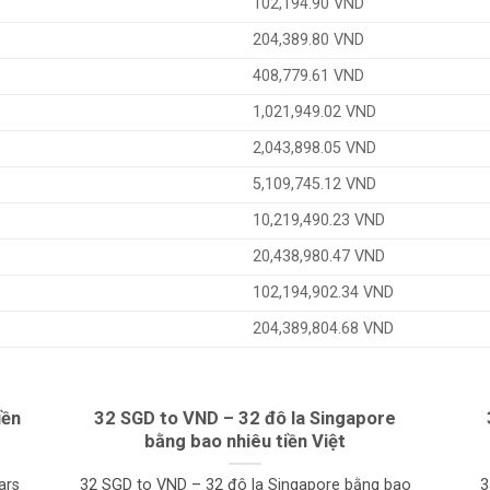
102,194.90 VND
204,389.80 VND
408,779.61 VND
1,021,949.02 VND
2,043,898.05 VND
5,109,745.12 VND
10,219,490.23 VND
20,438,980.47 VND
102,194,902.34 VND
204,389,804.68 VND
iền
32 SGD to VND – 32 đô la Singapore
bằng bao nhiêu tiền Việt
ars
32 SGD to VND – 32 đô la Singapore bằng bao
3