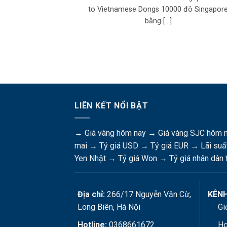
to Vietnamese Dongs 10000 đô Singapor
bằng [...]
LIÊN KẾT NỔI BẬT
→
Giá vàng hôm nay
→
Giá vàng SJC hôm 
mai
→
Tỷ giá USD
→
Tỷ giá EUR
→
Lãi suấ
Yen Nhật
→
Tỷ giá Won
→
Tỷ giá nhân dân 
Địa chỉ:
266/17 Nguyễn Văn Cừ,
KÊNH
Long Biên, Hà Nội
Gi
Hotline:
0368661672
Hợ