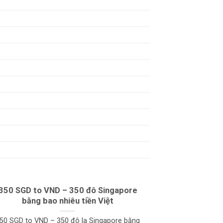
350 SGD to VND – 350 đô Singapore
25 SGD to VN
bằng bao nhiêu tiền Việt
bao
50 SGD to VND – 350 đô la Singapore bằng
25 SGD to VND