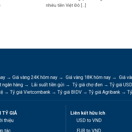
e
nhiêu tiền Việt Đô [...]
nay
→
Giá vàng 24K hôm nay
→
Giá vàng 18K hôm nay
→
Giá và
t ngân hàng
→
Lãi suất tiền gửi
→
Tỷ giá chợ đen
→
Tỷ giá US
tệ
→
Tỷ giá Vietcombank
→
Tỷ giá BIDV
→
Tỷ giá Agribank
→
Tỷ
 TỶ GIÁ
Liên kết hữu ích
ới thiệu
USD to VND
p tác
EUR to VND