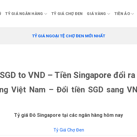
Ủ
TỶ GIÁ NGÂN HÀNG
TỶ GIÁ CHỢ ĐEN
GIÁ VÀNG
TIỀN ẢO
TỶ GIÁ NGOẠI TỆ CHỢ ĐEN MỚI NHẤT
SGD to VND – Tiền Singapore đổi ra 
ồng Việt Nam –
Đổi tiền SGD sang VN
Tỷ giá Đô Singapore tại các ngân hàng hôm nay
Tỷ Giá Chợ Đen