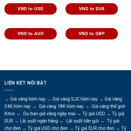
VND to USD
VND to EUR
VND to AUD
VND to GBP
LIÊN KẾT NỔI BẬT
→
Giá vàng hôm nay
→
Giá vàng SJC hôm nay
→
Giá vàng
24K hôm nay
→
Giá vàng 18K hôm nay
→
Giá vàng thế giới
Kitco
→
Dự báo giá vàng ngày mai
→
Tỷ giá USD
→
Tỷ giá
EUR
→
Lãi suất ngân hàng
→
Lãi suất tiền gửi
→
Tỷ giá
chợ đen
→
Tỷ giá USD chợ đen
→
Tỷ giá EUR chợ đen
→
Tỷ