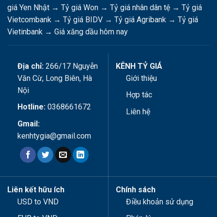
giá Yen Nhật
→
Tỷ giá Won
→
Tỷ giá nhân dân tệ
→
Tỷ giá
Vietcombank
→
Tỷ giá BIDV
→
Tỷ giá Agribank
→
Tỷ giá
Vietinbank
→
Giá xăng dầu hôm nay
Địa chỉ:
266/17 Nguyễn
KÊNH TỶ GIÁ
Văn Cừ, Long Biên, Hà
Giới thiệu
Nội
Hợp tác
Hotline:
0368661672
Liên hệ
Gmail:
kenhtygia@gmail.com
Liên kết hữu ích
Chính sách
USD to VND
Điều khoản sử dụng