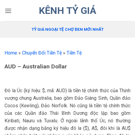
Bỏ
KÊNH TỶ GIÁ
qua
nội
dung
TỶ GIÁ NGOẠI TỆ CHỢ ĐEN MỚI NHẤT
Home
»
Chuyển Đổi Tiền Tệ
»
Tiền Tệ
AUD – Australian Dollar
Đô la Úc (ký hiệu: $, mã: AUD) là tiền tệ chính thức của Thịnh
vượng chung Australia, bao gồm Đảo Giáng Sinh, Quần đảo
Cocos (Keeling), Đảo Norfolk. Nó cũng là tiền tệ chính thức
của các Quần đảo Thái Bình Dương độc lập bao gồm
Kiribati, Nauru và Tuvalu. Ở ngoài lãnh thổ Úc, nó thường
được nhận dạng bằng ký hiệu đô la ($), A$, đôi khi là AU$