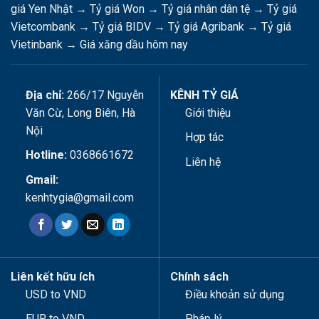
giá Yen Nhật
→
Tỷ giá Won
→
Tỷ giá nhân dân tệ
→
Tỷ giá
Vietcombank
→
Tỷ giá BIDV
→
Tỷ giá Agribank
→
Tỷ giá
Vietinbank
→
Giá xăng dầu hôm nay
Địa chỉ:
266/17 Nguyễn
KÊNH TỶ GIÁ
Văn Cừ, Long Biên, Hà
Giới thiệu
Nội
Hợp tác
Hotline:
0368661672
Liên hệ
Gmail:
kenhtygia@gmail.com
Liên kết hữu ích
Chính sách
USD to VND
Điều khoản sử dụng
EUR to VND
Pháp lý